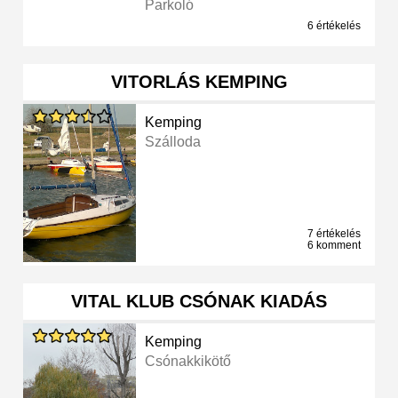
Parkoló
6 értékelés
VITORLÁS KEMPING
Kemping
Szálloda
7 értékelés
6 komment
VITAL KLUB CSÓNAK KIADÁS
Kemping
Csónakkikötő