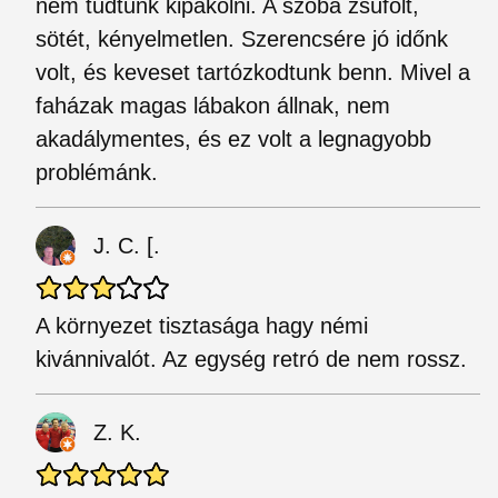
nem tudtunk kipakolni. A szoba zsúfolt,
sötét, kényelmetlen. Szerencsére jó időnk
volt, és keveset tartózkodtunk benn. Mivel a
faházak magas lábakon állnak, nem
akadálymentes, és ez volt a legnagyobb
problémánk.
J. C. [.
A környezet tisztasága hagy némi
kivánnivalót. Az egység retró de nem rossz.
Z. K.