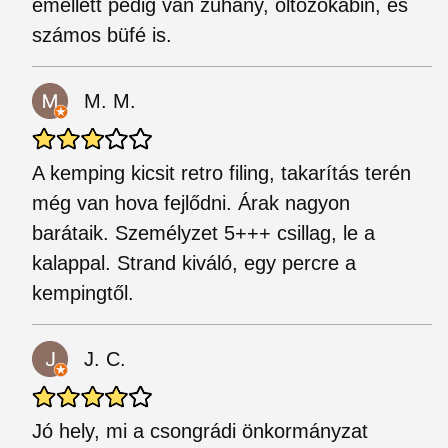
emellett pedig van zuhany, öltözőkabin, és
számos büfé is.
M. M.
A kemping kicsit retro filing, takarítás terén
még van hova fejlődni. Árak nagyon
barátaik. Személyzet 5+++ csillag, le a
kalappal. Strand kiváló, egy percre a
kempingtől.
J. C.
Jó hely, mi a csongrádi önkormányzat