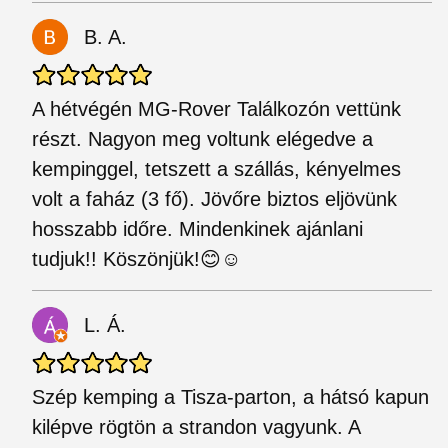
B. A.
A hétvégén MG-Rover Találkozón vettünk
részt. Nagyon meg voltunk elégedve a
kempinggel, tetszett a szállás, kényelmes
volt a faház (3 fő). Jövőre biztos eljövünk
hosszabb időre. Mindenkinek ajánlani
tudjuk!! Köszönjük!😊☺
L. Á.
Szép kemping a Tisza-parton, a hátsó kapun
kilépve rögtön a strandon vagyunk. A