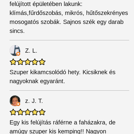
felújított épületében lakunk:
klímás,fűrdőszobás, mikrós, hűtőszekrényes
mosogatós szobák. Sajnos szék egy darab
sincs.
Z. L.
Szuper kikamcsolódó hety. Kicsiknek és
nagyoknak egyaránt.
z. J. T.
Egy kis felújítás ráférne a faházakra, de
amúgy szuper kis kemping!! Nagyon