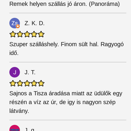
Remek helyen szállás jó áron. (Panoráma)
Z. K. D.
Szuper szálláshely. Finom sült hal. Ragyogó
idő.
J. T.
Sajnos a Tisza áradása miatt az üdülők egy
részén a víz az úr, de igy is nagyon szép
látvány.
J. g.