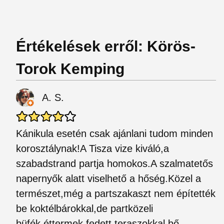
Értékelések erről: Körös-
Torok Kemping
A. S.
Kánikula esetén csak ajánlani tudom minden
korosztálynak!A Tisza vize kiváló,a
szabadstrand partja homokos.A szalmatetős
napernyők alatt viselhető a hőség.Közel a
természet,még a partszakaszt nem építették
be koktélbárokkal,de partközeli
büfék,éttermek,fedett teraszokkal bő