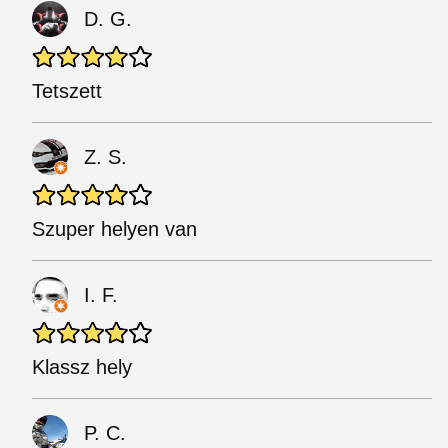
D. G.
Tetszett
Z. S.
Szuper helyen van
I. F.
Klassz hely
P. C.