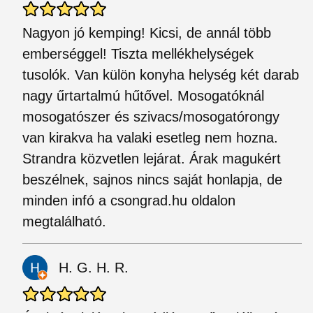
Nagyon jó kemping! Kicsi, de annál több
emberséggel! Tiszta mellékhelységek
tusolók. Van külön konyha helység két darab
nagy űrtartalmú hűtővel. Mosogatóknál
mosogatószer és szivacs/mosogatórongy
van kirakva ha valaki esetleg nem hozna.
Strandra közvetlen lejárat. Árak magukért
beszélnek, sajnos nincs saját honlapja, de
minden infó a csongrad.hu oldalon
megtalálható.
H. G. H. R.