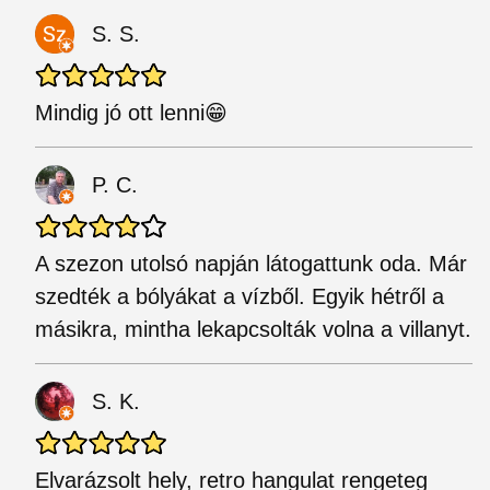
S. S.
Mindig jó ott lenni😁
P. C.
A szezon utolsó napján látogattunk oda. Már
szedték a bólyákat a vízből. Egyik hétről a
másikra, mintha lekapcsolták volna a villanyt.
S. K.
Elvarázsolt hely, retro hangulat rengeteg