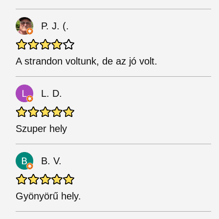
P. J. (.
A strandon voltunk, de az jó volt.
L. D.
Szuper hely
B. V.
Gyönyörű hely.