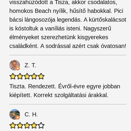
visszahúzódott a Tisza, akkor csodalatos,
homokos Beach nyílik, hűsítő habokkal. Pici
bácsi lángosozója legendás. A kürtőskalácsot
is kóstoltuk a vaníliás isteni. Nagyszerű
élményeket szerezhetünk kisgyerekes
családként. A sodrással azért csak óvatosan!
Z. T.
Tiszta. Rendezett. Évről-évre egyre jobban
kiépített. Korrekt szolgáltatási árakkal.
C. H.