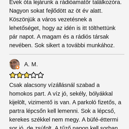
Évek óta lejárunk a rádióamatőr találkozóra.
Nagyon sokat fejlődött az öt év alatt.
Köszönjük a város vezetésnek a
lehetőséget, hogy az idén is itt tölthettünk
pár napot. A magam és a rádiós társak
nevében. Sok sikert a további munkához.
A. M.
Csak alacsony vízállásnál szabad a
homokos part. A víz jó, sekély, bólyákkal
kijelölt, vizimentő is van. A parkoló fizetős, a
partra lépcsőn kell lemenni. Sok a lépcső,
kerekes székkel nem megy. A büfé-éttermi
sor jó, de zsúfolt. A tűző napon kell sorban