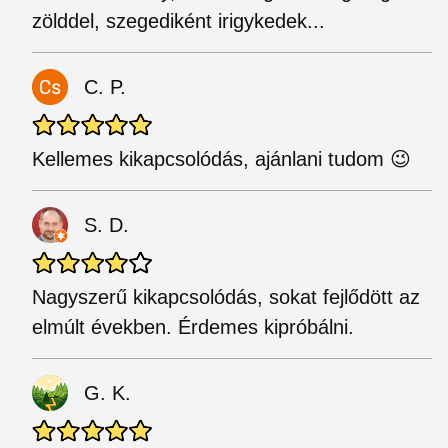
zölddel, szegediként irigykedek...
C. P.
Kellemes kikapcsolódás, ajánlani tudom 😉
S. D.
Nagyszerű kikapcsolódás, sokat fejlődött az
elmúlt években. Érdemes kipróbálni.
G. K.