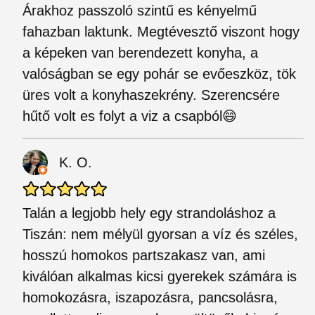
Árakhoz passzoló szintű es kényelmű
fahazban laktunk. Megtévesztő viszont hogy
a képeken van berendezett konyha, a
valóságban se egy pohár se evőeszköz, tök
üres volt a konyhaszekrény. Szerencsére
hűtő volt es folyt a viz a csapból😄
K. O.
Talán a legjobb hely egy strandoláshoz a
Tiszán: nem mélyül gyorsan a víz és széles,
hosszú homokos partszakasz van, ami
kiválóan alkalmas kicsi gyerekek számára is
homokozásra, iszapozásra, pancsolásra,