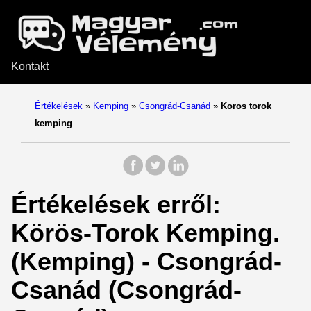
Kontakt
Értékelések
»
Kemping
»
Csongrád-Csanád
»
Koros torok
kemping
Értékelések erről:
Körös-Torok Kemping.
(Kemping) - Csongrád-
Csanád (Csongrád-