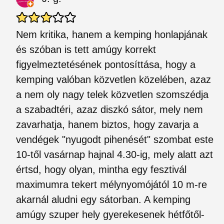
Nem kritika, hanem a kemping honlapjának
és szóban is tett amúgy korrekt
figyelmeztetésének pontosíttása, hogy a
kemping valóban közvetlen közelében, azaz
a nem oly nagy telek közvetlen szomszédja
a szabadtéri, azaz diszkó sátor, mely nem
zavarhatja, hanem biztos, hogy zavarja a
vendégek "nyugodt pihenését" szombat este
10-től vasárnap hajnal 4.30-ig, mely alatt azt
értsd, hogy olyan, mintha egy fesztivál
maximumra tekert mélynyomójától 10 m-re
akarnál aludni egy sátorban. A kemping
amúgy szuper hely gyerekesenek hétfőtől-