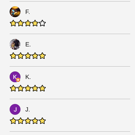
F.
E.
K.
J.