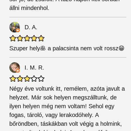
állni mindenhol.
D. A.
Szuper hely🥞 a palacsinta nem volt rossz😁
I. M. R.
Négy éve voltunk itt, remélem, azóta javult a
helyzet. Már sok helyen megszálltunk, de
ilyen helyen még nem voltam! Sehol egy
fogas, tároló, vagy lerakodóhely. A
bőröndben, táskákban volt végig a holmink,