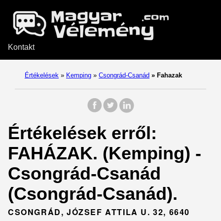
Kontakt
Értékelések
»
Kemping
»
Csongrád-Csanád
»
Fahazak
Értékelések erről:
FAHÁZAK. (Kemping) -
Csongrád-Csanád
(Csongrád-Csanád).
CSONGRÁD, JÓZSEF ATTILA U. 32, 6640