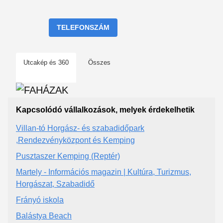
TELEFONSZÁM
Utcakép és 360
Összes
Kapcsolódó vállalkozások, melyek érdekelhetik
Villan-tó Horgász- és szabadidőpark
,Rendezvényközpont és Kemping
Pusztaszer Kemping (Reptér)
Martely - Információs magazin | Kultúra, Turizmus,
Horgászat, Szabadidő
Frányó iskola
Balástya Beach