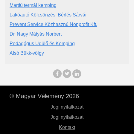
Martfű termál kemping
Lakóautó Kölcsönzés, Bérlés Sárvár
Prevent Service Közhasznú Nonprofit Kft.
Dr. Nagy Mátyás Norbert
Pedagógus Üdülő és Kemping
Alsó Bükk-völgy
© Magyar Vélemény 2026
Jogi nyilatkozat
Jogi nyilatkozat
Kontakt