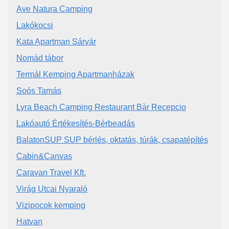
Ave Natura Camping
Lakókocsi
Kata Apartman Sárvár
Nomád tábor
Termál Kemping Apartmanházak
Soós Tamás
Lyra Beach Camping Restaurant Bàr Recepcio
Lakóautó Értékesítés-Bérbeadás
BalatonSUP SUP bérlés, oktatás, túrák, csapatépítés
Cabin&Canvas
Caravan Travel Kft.
Virág Utcai Nyaraló
Vizipocok kemping
Hatvan