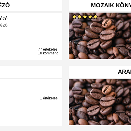
ÉZÓ
MOZAIK KÖN
ézó
ézó
77 értékelés
10 komment
ARA
1 értékelés