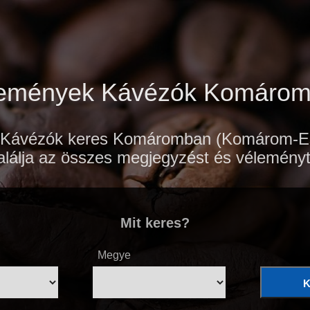
emények Kávézók Komáro
Kávézók keres Komáromban (Komárom-Esz
lálja az összes megjegyzést és véleményt
Mit keres?
Megye
K