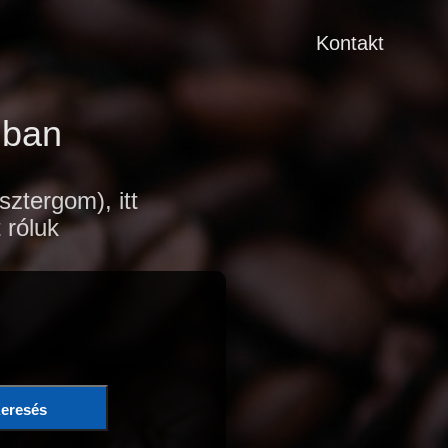
Kontakt
mban
tergom), itt
 róluk
eresés