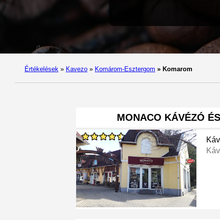
Értékelések
»
Kavezo
»
Komárom-Esztergom
»
Komarom
MONACO KÁVÉZÓ ÉS
Káv
Káv