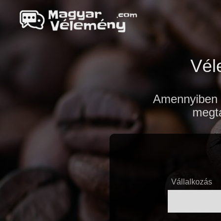
Vél
Amennyiben 
megta
Vállalkozás