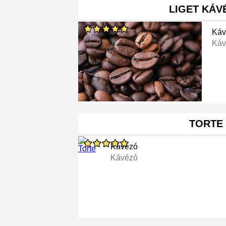
LIGET KÁV
Káv
Káv
TORTE
Kávézó
Kávézó