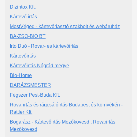
Dizintox Kft.
Kártevő írtás
MostVéged - kártevőriasztó szakbolt és webáruház
BA-ZSO-BIO BT
Irtó Duó - Rovar- és kártevőirtás
Kártevőirtás
Kártevőirtás Nógrád megye
Bio-Home
DARÁZSMESTER
Fégszer Pest-Buda Kft.
Rovarirtás és rágcsálóirtás Budapest és környékén -
Rattler Kft.
Bogarász - Kártevőirtás Mezőkövesd , Rovarirtás
Mezőkövesd