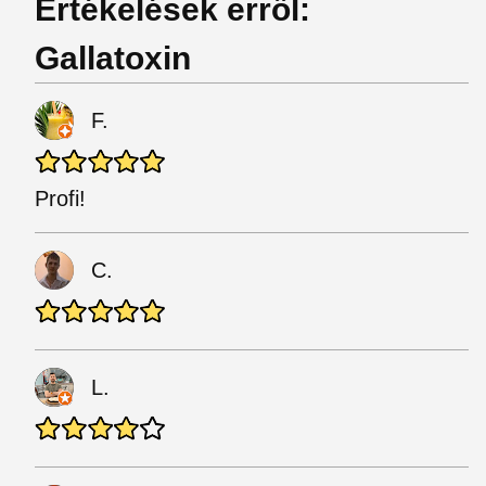
Értékelések erről:
Gallatoxin
F.
Profi!
C.
L.