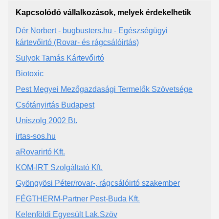
Kapcsolódó vállalkozások, melyek érdekelhetik
Dér Norbert - bugbusters.hu - Egészségügyi
kártevőirtó (Rovar- és rágcsálóirtás)
Sulyok Tamás Kártevőirtó
Biotoxic
Pest Megyei Mezőgazdasági Termelők Szövetsége
Csótányirtás Budapest
Uniszolg 2002 Bt.
irtas-sos.hu
aRovarirtó Kft.
KOM-IRT Szolgáltató Kft.
Gyöngyösi Péter/rovar-, rágcsálóirtó szakember
FÉGTHERM-Partner Pest-Buda Kft.
Kelenföldi Egyesült Lak.Szöv