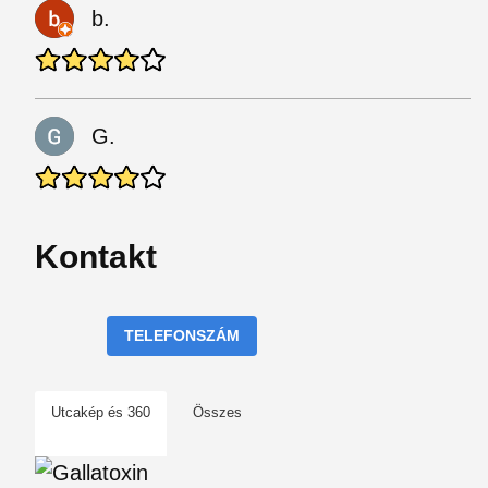
b.
G.
Kontakt
TELEFONSZÁM
Utcakép és 360
Összes