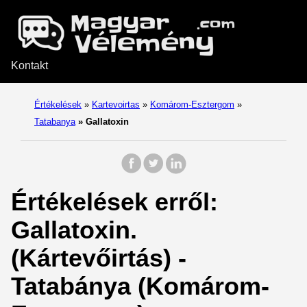
Kontakt
Értékelések
»
Kartevoirtas
»
Komárom-Esztergom
»
Tatabanya
»
Gallatoxin
Értékelések erről:
Gallatoxin.
(Kártevőirtás) -
Tatabánya (Komárom-