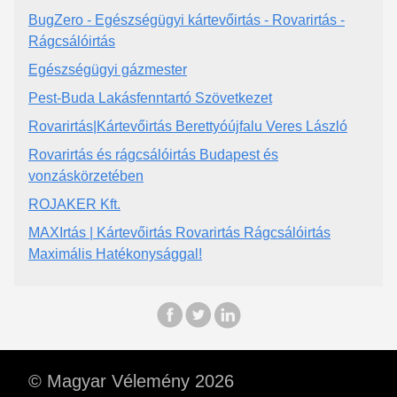
BugZero - Egészségügyi kártevőirtás - Rovarirtás -
Rágcsálóirtás
Egészségügyi gázmester
Pest-Buda Lakásfenntartó Szövetkezet
Rovarirtás|Kártevőirtás Berettyóújfalu Veres László
Rovarirtás és rágcsálóirtás Budapest és
vonzáskörzetében
ROJAKER Kft.
MAXIrtás | Kártevőirtás Rovarirtás Rágcsálóirtás
Maximális Hatékonysággal!
© Magyar Vélemény 2026