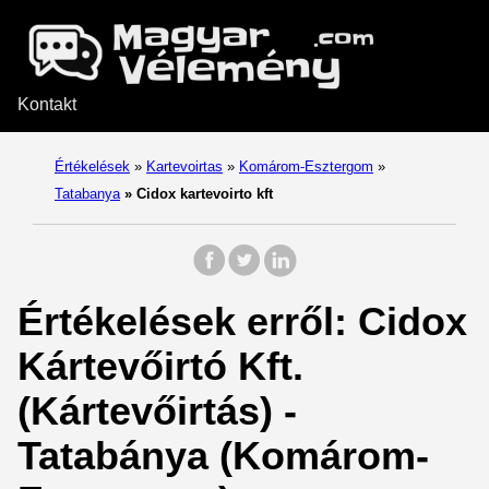
Kontakt
Értékelések
»
Kartevoirtas
»
Komárom-Esztergom
»
Tatabanya
»
Cidox kartevoirto kft
Értékelések erről: Cidox
Kártevőirtó Kft.
(Kártevőirtás) -
Tatabánya (Komárom-