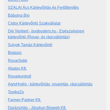
SZALAI Ács Kártevőírtás és Fertőtlenítés
Bábolna Bio
Cidox Kártevőirtó Szakvállalat
Dér Norbert - bugbusters.hu - Egészségügyi
kártevőirtó (Rovar- és rágcsálóirtás)
Sulyok Tamás Kártevőirtó
Biotoxic
RovarSokk
Abatox Kft.
Rovarkontroll
AgroHydro - kártevőirtás, rovarirtás, rágcsálóirtás
ToxikoZo
Farmer-Partner Kft.
Darázsirtás - Jászkun Bioweb Kft.