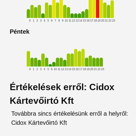
0
1
2
3
4
5
6
7
8
9
10
11
12
13
14
15
16
17
18
19
20
21
22
23
Péntek
0
1
2
3
4
5
6
10
11
12
13
14
15
16
17
18
19
20
21
22
23
Értékelések erről: Cidox
Kártevőirtó Kft
Továbbra sincs értékelésünk erről a helyről:
Cidox Kártevőirtó Kft