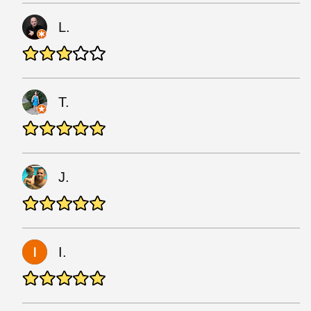
L.
T.
J.
I.