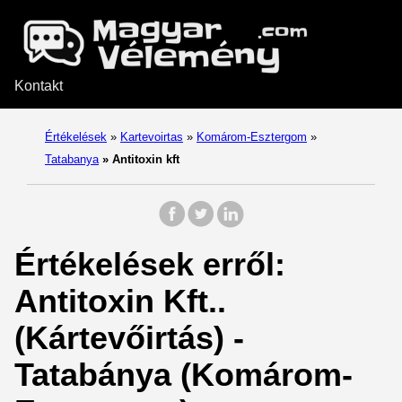
Kontakt
Értékelések
»
Kartevoirtas
»
Komárom-Esztergom
»
Tatabanya
»
Antitoxin kft
Értékelések erről:
Antitoxin Kft..
(Kártevőirtás) -
Tatabánya (Komárom-