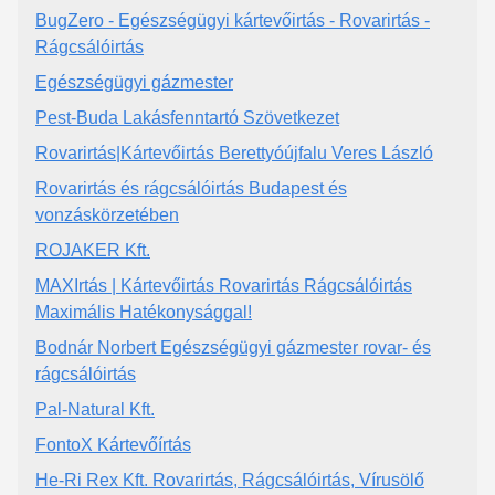
BugZero - Egészségügyi kártevőirtás - Rovarirtás -
Rágcsálóirtás
Egészségügyi gázmester
Pest-Buda Lakásfenntartó Szövetkezet
Rovarirtás|Kártevőirtás Berettyóújfalu Veres László
Rovarirtás és rágcsálóirtás Budapest és
vonzáskörzetében
ROJAKER Kft.
MAXIrtás | Kártevőirtás Rovarirtás Rágcsálóirtás
Maximális Hatékonysággal!
Bodnár Norbert Egészségügyi gázmester rovar- és
rágcsálóirtás
Pal-Natural Kft.
FontoX Kártevőírtás
He-Ri Rex Kft. Rovarirtás, Rágcsálóirtás, Vírusölő