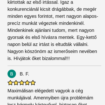
kiirtottak az első irtással. Igaz a
konkurenciánál kicsit drágábbak, de megér
minden egyes forintot, mert nagyon alapos-
precíz munkát végeztek mindenkinél.
Mindenkinek ajánlani tudom, mert nagyon
gyorsak és első hívásra mentek. Egy-kettő
napon belül az irtást is eltudták vállalni.
Nagyon köszönöm az ismerőseim nevében
is. Hívjátok őket bizalommal!!!
B. F.
Maximálisan elégedett vagyok a cég
munkájával. Amennyiben újra problémám
lesz bármely kártevővel, biztosan őket