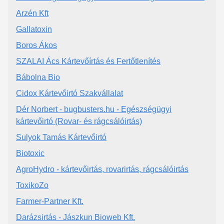
Arzén Kft
Gallatoxin
Boros Ákos
SZALAI Ács Kártevőírtás és Fertőtlenítés
Bábolna Bio
Cidox Kártevőirtó Szakvállalat
Dér Norbert - bugbusters.hu - Egészségügyi
kártevőirtó (Rovar- és rágcsálóirtás)
Sulyok Tamás Kártevőirtó
Biotoxic
AgroHydro - kártevőirtás, rovarirtás, rágcsálóirtás
ToxikoZo
Farmer-Partner Kft.
Darázsirtás - Jászkun Bioweb Kft.