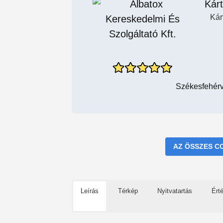
Kárt
Kár
Székesfehérvá
AZ ÖSSZES C
Leírás
Térkép
Nyitvatartás
Ért