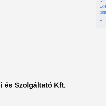
Dér
Egé
rág
Uni
 és Szolgáltató Kft.