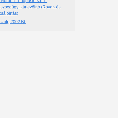
 Norbert - bugbusters.hu -
szségügyi kártevőirtó (Rovar- és
csálóirtás)
szolg 2002 Bt.