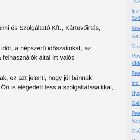
TO
Ipa
Szö
mi és Szolgáltató Kft., Kártevőirtás,
Kov
kárt
Gra
si időt, a népszerű időszakokat, az
Rov
felhasználók által írt valós
Vide
Pes
ak, ez azt jelenti, hogy jól bánnak
Irt
Ön is elégedett less a szolgáltatásaikkal,
Hyg
Gal
Pes
Szö
Csó