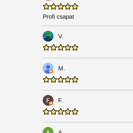
Profi csapat
V.
M.
F.
A.