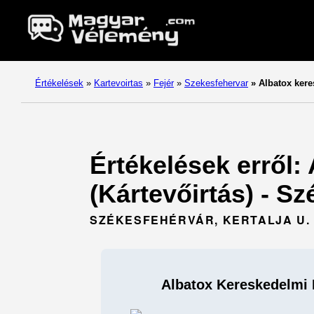
Értékelések
»
Kartevoirtas
»
Fejér
»
Szekesfehervar
»
Albatox kere
Értékelések erről:
(Kártevőirtás) - Sz
SZÉKESFEHÉRVÁR, KERTALJA U. 3
Albatox Kereskedelmi É