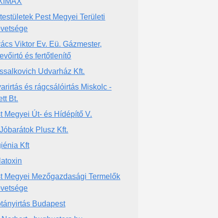
XIMAX
rtestületek Pest Megyei Területi
vetsége
ács Viktor Ev. Eü. Gázmester,
evőirtó és fertőtlenítő
ssalkovich Udvarház Kft.
arirtás és rágcsálóirtás Miskolc -
tt Bt.
t Megyei Út- és Hídépítő V.
ó Jóbarátok Plusz Kft.
iénia Kft
latoxin
t Megyei Mezőgazdasági Termelők
vetsége
tányirtás Budapest