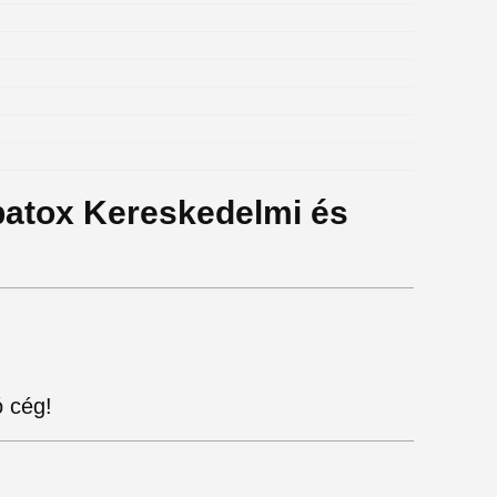
lbatox Kereskedelmi és
 cég!