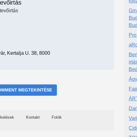
rova
evőirtás
tevőirtás
Grn
Bud
Bud
Pro
aRo
r, Kertalja U. 38, 8000
Ber
irtá
Bed
Ágy
Fap
OMMENT MEGTEKINTÉSE
ÁRT
Dar
ékelések
Kontakt
Fotók
Var
Cid