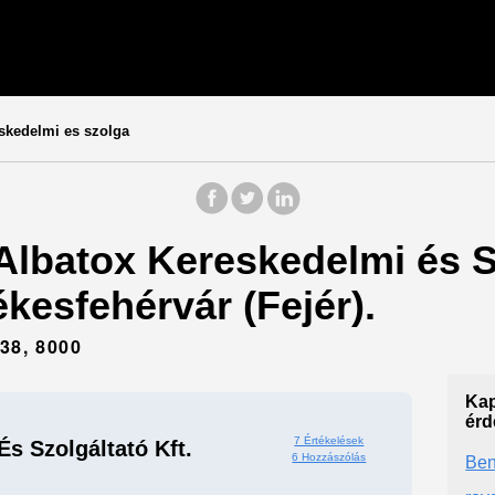
skedelmi es szolga
 Albatox Kereskedelmi és Sz
ékesfehérvár (Fejér).
8, 8000
Kap
érd
7 Értékelések
s Szolgáltató Kft.
6 Hozzászólás
Ben