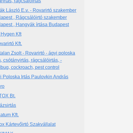
rírtás, rágcsálóírtás
ák László E.v. - Rovarirtó szakember
apest , Rágcsálóirtó szakember
apest , Hangyák írtása Budapest
 Hygen Kft
varirtó Kft.
talan Zsolt - Rovarirtó - ágyi poloska
s, csótányirtás, rágcsálóirtás, -
bug, cockroach, pest control
i Poloska Irtás Paulovkin András
ro
OX Bt.
ázsirtás
iatum Kft.
ox Kártevőirtó Szakvállalat