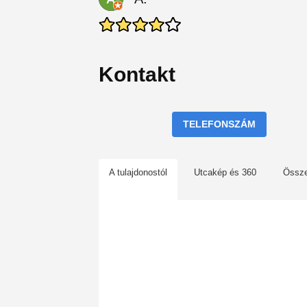
Kontakt
TELEFONSZÁM
A tulajdonostól
Utcakép és 360
Össz