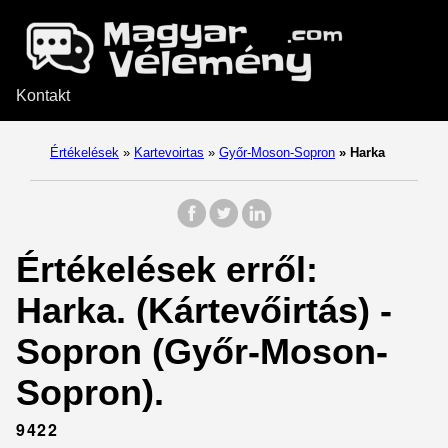
Kontakt
Értékelések
»
Kartevoirtas
»
Győr-Moson-Sopron
»
Harka
Értékelések erről:
Harka. (Kártevőirtás) -
Sopron (Győr-Moson-
Sopron).
9422