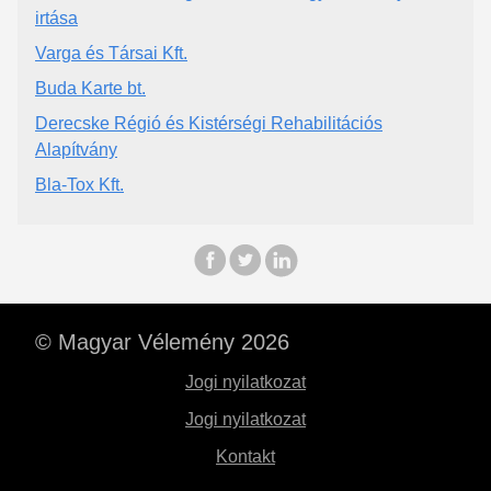
irtása
Varga és Társai Kft.
Buda Karte bt.
Derecske Régió és Kistérségi Rehabilitációs
Alapítvány
Bla-Tox Kft.
© Magyar Vélemény 2026
Jogi nyilatkozat
Jogi nyilatkozat
Kontakt