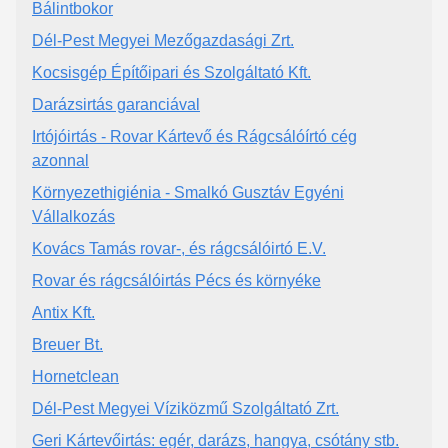
Bálintbokor
Dél-Pest Megyei Mezőgazdasági Zrt.
Kocsisgép Építőipari és Szolgáltató Kft.
Darázsirtás garanciával
Irtójóirtás - Rovar Kártevő és Rágcsálóírtó cég
azonnal
Környezethigiénia - Smalkó Gusztáv Egyéni
Vállalkozás
Kovács Tamás rovar-, és rágcsálóirtó E.V.
Rovar és rágcsálóirtás Pécs és környéke
Antix Kft.
Breuer Bt.
Hornetclean
Dél-Pest Megyei Víziközmű Szolgáltató Zrt.
Geri Kártevőirtás: egér, darázs, hangya, csótány stb.