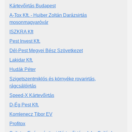
Kártevőirtás Budapest
A-Tox Kft. - Hujber Zoltán Darázsirtás
mosonmagyaróvár
ISZKRA Kft
Pest Invest Kft.
Dél-Pest Megyei Bész Szövetkezet
Lakidar Kft.
Hudák Péter
Szigetszentmiklós és környéke rovarirtás,
rágcsálóirtás
Speed-X Kártevőirtás
D-Ég Pest Kft.
Komlenecz Tibor EV
Profitox