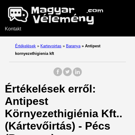
Kontakt
Értékelések
»
Kartevoirtas
»
Baranya
»
Antipest
kornyezethigienia kft
Értékelések erről:
Antipest
Környezethigiénia Kft..
(Kártevőirtás) - Pécs