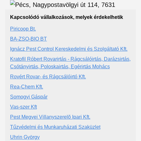
Kapcsolódó vállalkozások, melyek érdekelhetik
Piricoop Bt.
BA-ZSO-BIO BT
Ignácz Pest Control Kereskedelmi és Szolgáltató Kft.
Kratofil Róbert Rovarirtás - Rágcsálóirtás, Darázsirtás,
Csótányirtás, Poloskairtás, Egérirtás Mohács
Rovért Rovar- és Rágcsálóirtó Kft.
Rea-Chem Kft.
Somogyi Gáspár
Vas-szer Kft
Pest Megyei Villanyszerelõ Ipari Kft.
Tűzvédelmi és Munkaruházati Szaküzlet
Uhrin György