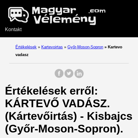
Kontakt
Értékelések
»
Kartevoirtas
»
Győr-Moson-Sopron
»
Kartevo
vadasz
Értékelések erről:
KÁRTEVŐ VADÁSZ.
(Kártevőirtás) - Kisbajcs
(Győr-Moson-Sopron).