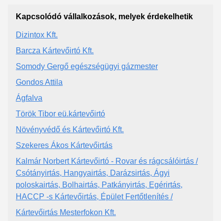
Kapcsolódó vállalkozások, melyek érdekelhetik
Dizintox Kft.
Barcza Kártevőirtó Kft.
Somody Gergő egészségügyi gázmester
Gondos Attila
Ágfalva
Török Tibor eü.kártevőirtó
Növényvédő és Kártevőirtó Kft.
Szekeres Ákos Kártevőirtás
Kalmár Norbert Kártevőirtó - Rovar és rágcsálóirtás /
Csótányirtás, Hangyairtás, Darázsirtás, Ágyi
poloskairtás, Bolhairtás, Patkányirtás, Egérirtás,
HACCP -s Kártevőirtás, Épület Fertőtlenítés /
Kártevőirtás Mesterfokon Kft.