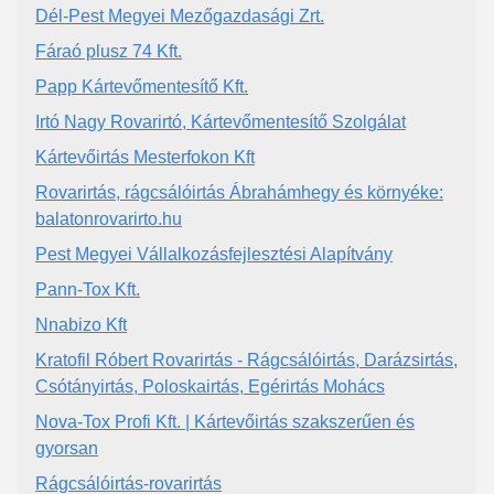
Dél-Pest Megyei Mezőgazdasági Zrt.
Fáraó plusz 74 Kft.
Papp Kártevőmentesítő Kft.
Irtó Nagy Rovarirtó, Kártevőmentesítő Szolgálat
Kártevőirtás Mesterfokon Kft
Rovarirtás, rágcsálóirtás Ábrahámhegy és környéke:
balatonrovarirto.hu
Pest Megyei Vállalkozásfejlesztési Alapítvány
Pann-Tox Kft.
Nnabizo Kft
Kratofil Róbert Rovarirtás - Rágcsálóirtás, Darázsirtás,
Csótányirtás, Poloskairtás, Egérirtás Mohács
Nova-Tox Profi Kft. | Kártevőirtás szakszerűen és
gyorsan
Rágcsálóirtás-rovarirtás