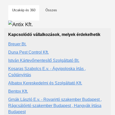
Utcakép és 360
Összes
Kapcsolódó vállalkozások, melyek érdekelhetik
Breuer Bt.
Duna Pest Control Kft.
István Kártevőmentesítő Szolgáltató Bt.
Kosaras Szabolcs E.v. - Ágyipoloska írtás ,
Csótányírtás
Albatox Kereskedelmi és Szolgáltató Kft.
Bentox Kft.
Grnák László E.v. - Rovarirtó szakember Budapest ,
Rágcsálóirtó szakember Budapest , Hangyák írtása
Budapest