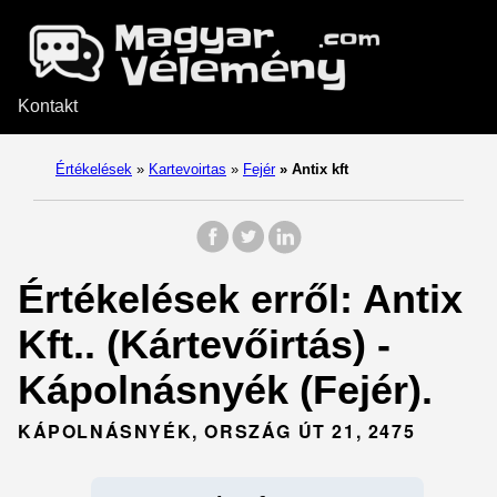
Kontakt
Értékelések
»
Kartevoirtas
»
Fejér
»
Antix kft
Értékelések erről: Antix
Kft.. (Kártevőirtás) -
Kápolnásnyék (Fejér).
KÁPOLNÁSNYÉK, ORSZÁG ÚT 21, 2475