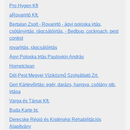
Pro Hygen Kft
aRovarirtó Kft.
Bertalan Zsolt - Rovarirtó - ágyi poloska irtás,
csótányirtás, rágcsálóirtás, - Bedbug, cockroach, pest
control
rovarírtás, rágcsálóírtás
Ágyi Poloska Irtás Paulovkin András
Hornetclean
Dél-Pest Megyei Víziközmű Szolgáltató Zrt.
Geri Kártevőirtás: egér, darázs, hangya, csótány stb.
irtása
Varga és Társai Kft.
Buda Karte bt.
Derecske Régió és Kistérségi Rehabilitációs
Alapítvány