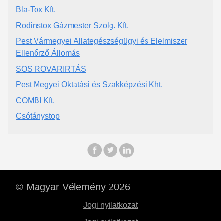
Bla-Tox Kft.
Rodinstox Gázmester Szolg. Kft.
Pest Vármegyei Állategészségügyi és Élelmiszer
Ellenőrző Állomás
SOS ROVARIRTÁS
Pest Megyei Oktatási és Szakképzési Kht.
COMBI Kft.
Csótánystop
© Magyar Vélemény 2026
Jogi nyilatkozat