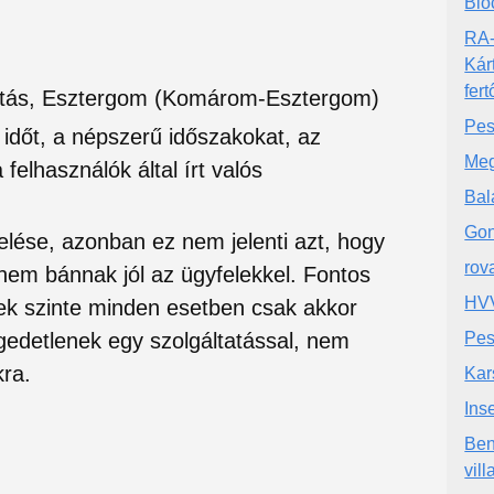
Bioc
RA-
Kárt
fert
őirtás, Esztergom (Komárom-Esztergom)
Pes
si időt, a népszerű időszakokat, az
Meg
felhasználók által írt valós
Bal
Gon
lése, azonban ez nem jelenti azt, hogy
rova
 nem bánnak jól az ügyfelekkel. Fontos
HVV
ek szinte minden esetben csak akkor
edetlenek egy szolgáltatással, nem
Pes
ra.
Kar
Ins
Ben
vil