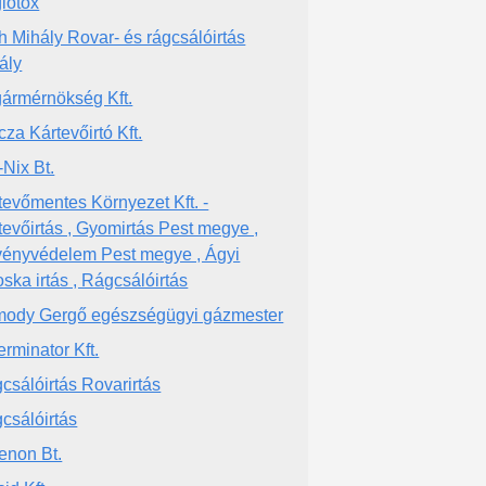
lotox
h Mihály Rovar- és rágcsálóirtás
ály
ármérnökség Kft.
cza Kártevőirtó Kft.
-Nix Bt.
tevőmentes Környezet Kft. -
tevőirtás , Gyomirtás Pest megye ,
ényvédelem Pest megye , Ágyi
oska irtás , Rágcsálóirtás
ody Gergő egészségügyi gázmester
erminator Kft.
csálóirtás Rovarirtás
csálóirtás
enon Bt.