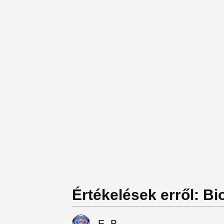
Értékelések erről: Bi
E. B.