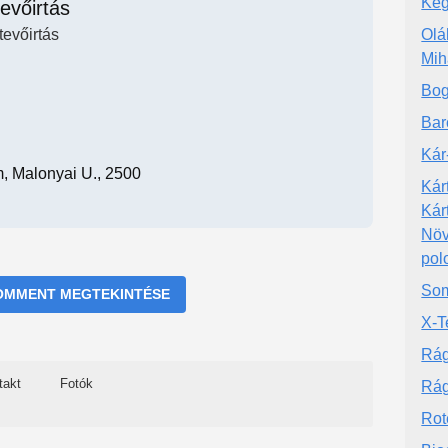
Keg
evőirtás
tevőirtás
Olá
Mih
Bog
Bar
Kár
, Malonyai U., 2500
Kár
Kár
Növ
pol
Som
OMMENT MEGTEKINTÉSE
X-T
Rág
takt
Fotók
Rág
Rot