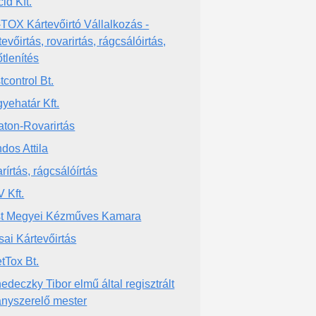
id Kft.
TOX Kártevőirtó Vállalkozás -
evőirtás, rovarirtás, rágcsálóirtás,
őtlenítés
tcontrol Bt.
yehatár Kft.
aton-Rovarirtás
dos Attila
rírtás, rágcsálóírtás
 Kft.
t Megyei Kézműves Kamara
sai Kártevőirtás
etTox Bt.
edeczky Tibor elmű által regisztrált
lanyszerelő mester