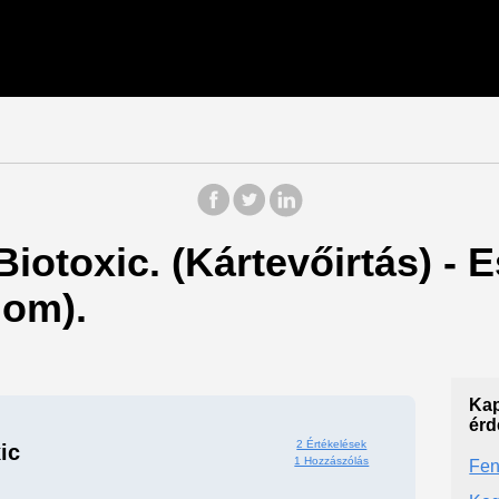
Biotoxic. (Kártevőirtás) -
om).
Kap
érd
2 Értékelések
ic
1 Hozzászólás
Fen