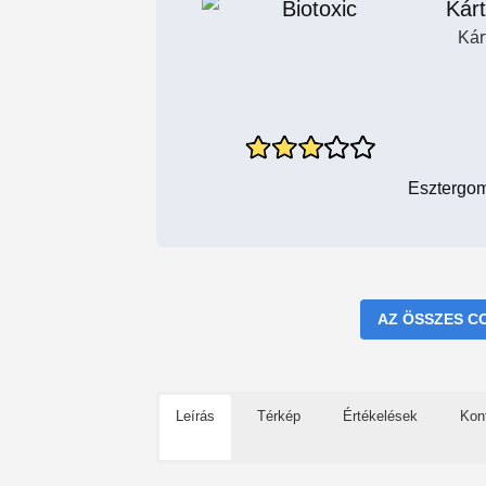
Kárt
Kár
Esztergom
AZ ÖSSZES C
Leírás
Térkép
Értékelések
Kon