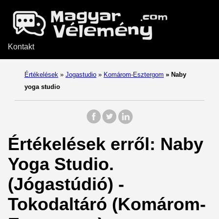
Kontakt
Értékelések
»
Jogastudio
»
Komárom-Esztergom
»
Naby
yoga studio
Értékelések erről: Naby
Yoga Studio.
(Jógastúdió) -
Tokodaltáró (Komárom-