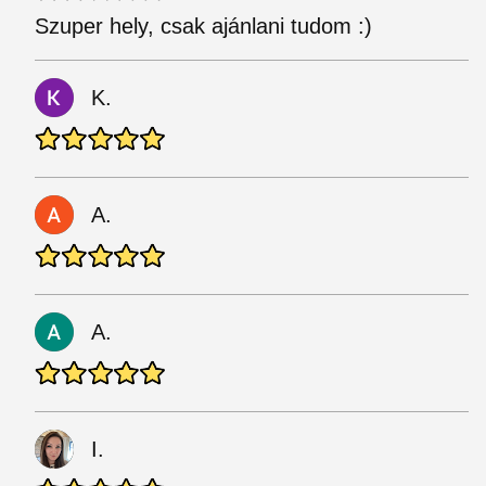
Szuper hely, csak ajánlani tudom :)
K.
A.
A.
I.