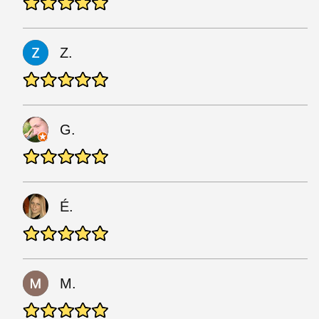
Z.
G.
É.
M.