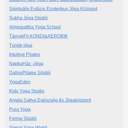
Spirituális Extázis Ezoterikus Jóga Központ
Sukha Jóga Stúdió
Almogudtha Yoga School
TárnokFit KONDI&AEROBIK
Tünde jóga
Intuitive Pilates
NapkaHáz -Jóga
DallosPilates Stúdió
YogaEden
Kids Yoga Studio
Amala Sattva Egészség és Jógaközpont
Pura Yoga
Forma Stúdió
Simrat Yoga World