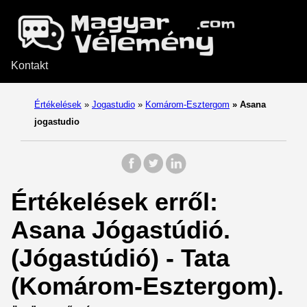
Kontakt
Értékelések
»
Jogastudio
»
Komárom-Esztergom
»
Asana
jogastudio
Értékelések erről:
Asana Jógastúdió.
(Jógastúdió) - Tata
(Komárom-Esztergom).