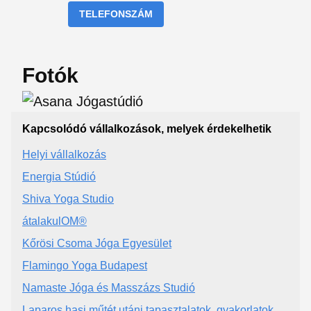
TELEFONSZÁM
Fotók
Kapcsolódó vállalkozások, melyek érdekelhetik
Helyi vállalkozás
Energia Stúdió
Shiva Yoga Studio
átalakulOM®️
Kőrösi Csoma Jóga Egyesület
Flamingo Yoga Budapest
Namaste Jóga és Masszázs Studió
Laparos hasi műtét utáni tapasztalatok, gyakorlatok