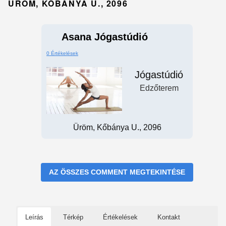
ÜRÖM, KŐBÁNYA U., 2096
Asana Jógastúdió
0 Értékelések
Jógastúdió
Edzőterem
Üröm, Kőbánya U., 2096
AZ ÖSSZES COMMENT MEGTEKINTÉSE
Leírás
Térkép
Értékelések
Kontakt