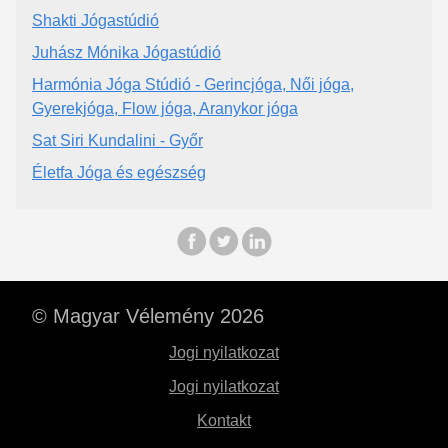
Shakti Jógastúdió
Juhász Mónika Jógastúdió
Harmónia Jóga Stúdió - Gerincjóga, Női jóga,
Gyerekjóga, Flow jóga, Aranykor jóga
Sat Siri Kundalini - Győr
Életfa Jóga és egészség
© Magyar Vélemény 2026
Jogi nyilatkozat
Jogi nyilatkozat
Kontakt