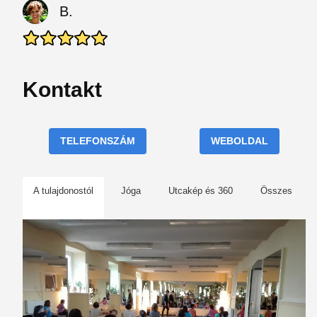
B.
Kontakt
TELEFONSZÁM
WEBOLDAL
A tulajdonostól
Jóga
Utcakép és 360
Összes