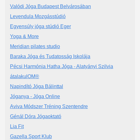
Valódi Jóga Budapest Belvárosában
Levendula Mozgásstúdió
Egyensúly jóga stúdió Eger
Yoga & More
Meridian pilates studio
Baraka Jóga és Tudatosság Iskolája
Pécsi Harmónia Hatha Jóga - Alatyányi Szilvia
átalakulOM®️
Napindító Jóga Bálinttal
Jóganya - Jóga Online
Aviva Módszer Tréning Szentendre
Génál Dóra Jógaoktató
Lia Fit
Gazella Sport Klub