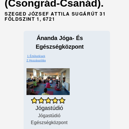
(Csongrád-Csanád).
SZEGED JÓZSEF ATTILA SUGÁRÚT 31
FÖLDSZINT 1, 6721
Ánanda Jóga- És
Egészségközpont
1 Értékelések
2 Hozzászólás
Jógastúdió
Jógastúdió
Egészségközpont