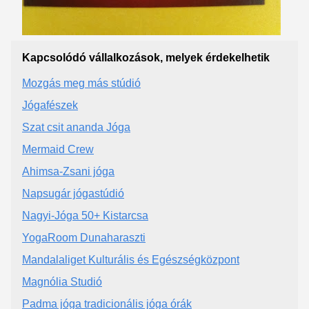
Kapcsolódó vállalkozások, melyek érdekelhetik
Mozgás meg más stúdió
Jógafészek
Szat csit ananda Jóga
Mermaid Crew
Ahimsa-Zsani jóga
Napsugár jógastúdió
Nagyi-Jóga 50+ Kistarcsa
YogaRoom Dunaharaszti
Mandalaliget Kulturális és Egészségközpont
Magnólia Studió
Padma jóga tradicionális jóga órák