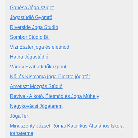
Ganésa Jóga-sziget
Jógastúdió Gyömrő
Riverside Jóga Stúdió
Sombor Stúdió Bt.
Vizi Eszter jóga és életmód
Hatha Jógastúdió
Városi Szabadidőközpont
Női és Kismama jóga-Electra jógatér
Ametiszt Mozgás Stúdió
Revive - Alkotó, Életmód és Jóga Műhely
Nagykovácsi Jógaterem
JógaTér
Mindszenty József Római Katolikus Általános Iskola
tornaterme