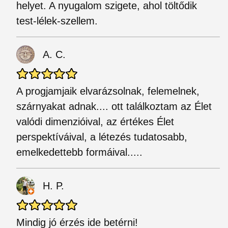
helyet. A nyugalom szigete, ahol töltődik
test-lélek-szellem.
A. C.
A progjamjaik elvarázsolnak, felemelnek,
szárnyakat adnak.... ott találkoztam az Élet
valódi dimenzióival, az értékes Élet
perspektíváival, a létezés tudatosabb,
emelkedettebb formáival.....
H. P.
Mindig jó érzés ide betérni!