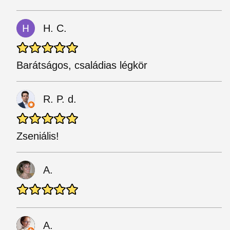
H. C.
Barátságos, családias légkör
R. P. d.
Zseniális!
A.
A.