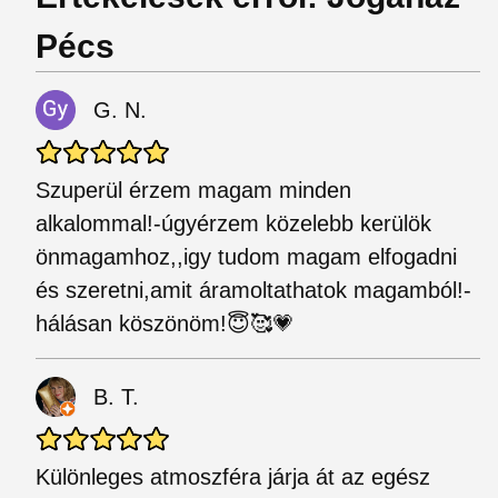
Pécs
G. N.
Szuperül érzem magam minden
alkalommal!-úgyérzem közelebb kerülök
önmagamhoz,,igy tudom magam elfogadni
és szeretni,amit áramoltathatok magamból!-
hálásan köszönöm!😇🥰💗
B. T.
Különleges atmoszféra járja át az egész