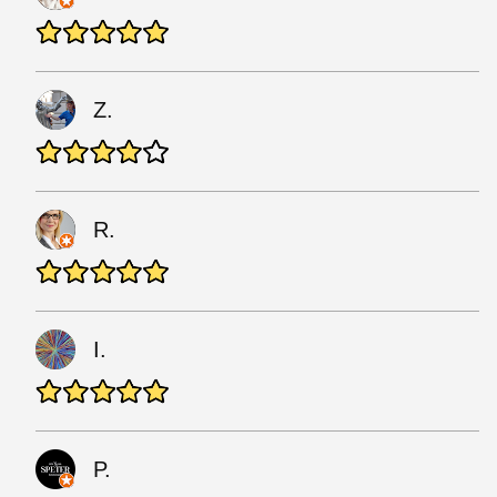
Z.
R.
I.
P.