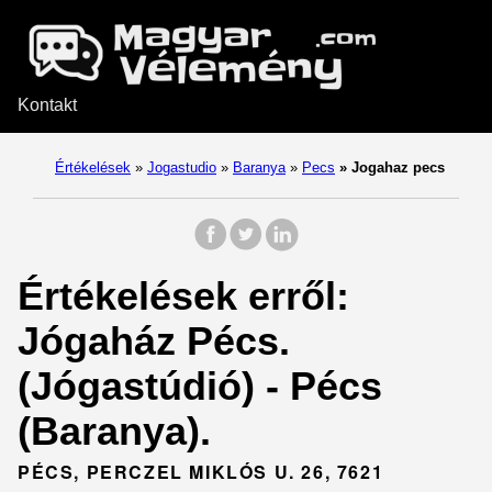
Kontakt
Értékelések
»
Jogastudio
»
Baranya
»
Pecs
»
Jogahaz pecs
Értékelések erről:
Jógaház Pécs.
(Jógastúdió) - Pécs
(Baranya).
PÉCS, PERCZEL MIKLÓS U. 26, 7621