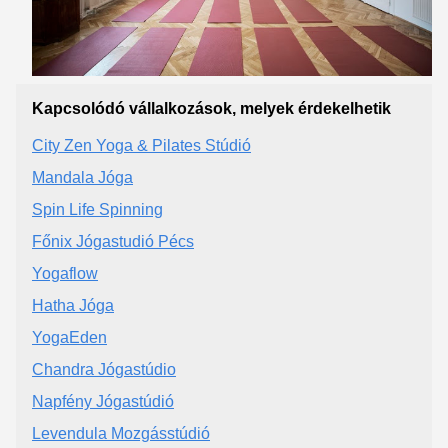
Kapcsolódó vállalkozások, melyek érdekelhetik
City Zen Yoga & Pilates Stúdió
Mandala Jóga
Spin Life Spinning
Főnix Jógastudió Pécs
Yogaflow
Hatha Jóga
YogaEden
Chandra Jógastúdio
Napfény Jógastúdió
Levendula Mozgásstúdió