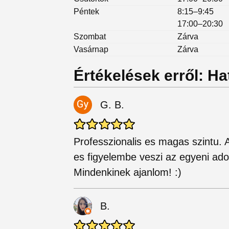
Péntek
8:15–9:45
17:00–20:30
Szombat
Zárva
Vasárnap
Zárva
Értékelések erről: H
G. B.
Professzionalis es magas szintu.
es figyelembe veszi az egyeni ado
Mindenkinek ajanlom! :)
B.