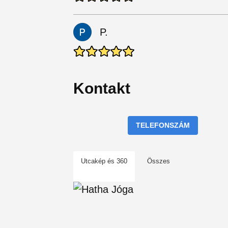
P.
Kontakt
TELEFONSZÁM
Utcakép és 360
Összes