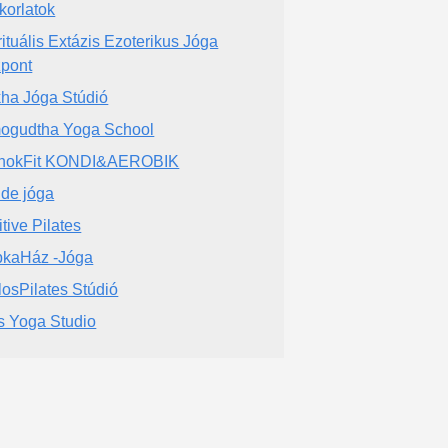
korlatok
rituális Extázis Ezoterikus Jóga
pont
ha Jóga Stúdió
ogudtha Yoga School
rnokFit KONDI&AEROBIK
de jóga
itive Pilates
kaHáz -Jóga
losPilates Stúdió
s Yoga Studio