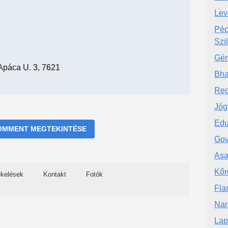
Lev
Péc
Szi
Gén
Apáca U. 3, 7621
Bha
Reg
Jóg
Edu
OMMENT MEGTEKINTÉSE
Gov
Asa
Kőr
ékelések
Kontakt
Fotók
Fla
Nam
Lap