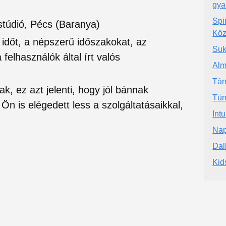
gya
Spi
stúdió, Pécs (Baranya)
Köz
si időt, a népszerű időszakokat, az
Suk
felhasználók által írt valós
Alm
Tá
ak, ez azt jelenti, hogy jól bánnak
Tün
Ön is elégedett less a szolgáltatásaikkal,
Intu
Nap
Dal
Kid