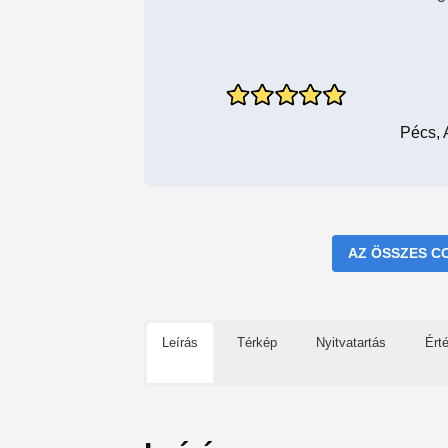
Pécs, 
AZ ÖSSZES C
Leírás
Térkép
Nyitvatartás
Ért