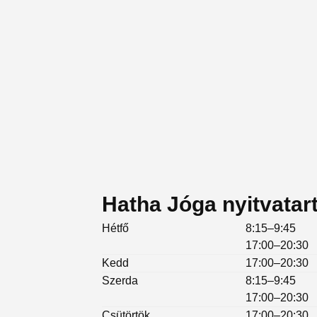
Hatha Jóga nyitvatar
Hétfő
8:15–9:45
17:00–20:30
Kedd
17:00–20:30
Szerda
8:15–9:45
17:00–20:30
Csütörtök
17:00–20:30