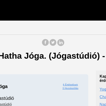
 Hatha Jóga. (Jógastúdió) 
Kap
érd
6 Értékelések
óga
3 Hozzászólás
Yo
Cha
astúdió
astúdió
Nap