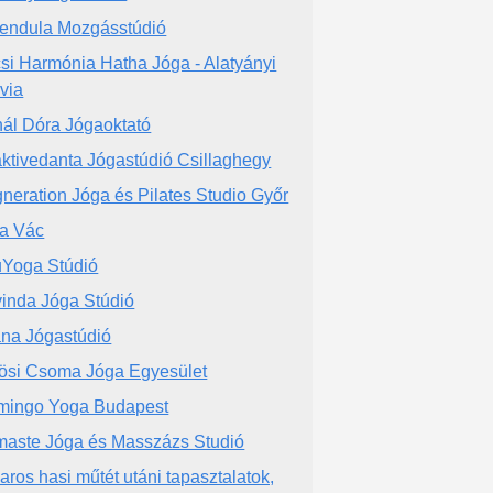
endula Mozgásstúdió
si Harmónia Hatha Jóga - Alatyányi
lvia
ál Dóra Jógaoktató
ktivedanta Jógastúdió Csillaghegy
neration Jóga és Pilates Studio Győr
a Vác
Yoga Stúdió
inda Jóga Stúdió
na Jógastúdió
ösi Csoma Jóga Egyesület
mingo Yoga Budapest
aste Jóga és Masszázs Studió
aros hasi műtét utáni tapasztalatok,