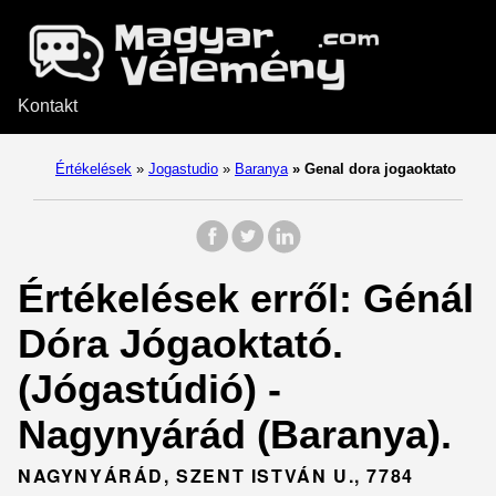
Kontakt
Értékelések
»
Jogastudio
»
Baranya
»
Genal dora jogaoktato
Értékelések erről: Génál
Dóra Jógaoktató.
(Jógastúdió) -
Nagynyárád (Baranya).
NAGYNYÁRÁD, SZENT ISTVÁN U., 7784