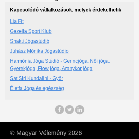
Kapcsolódó vállalkozások, melyek érdekelhetik
Lia Fit
Gazella Sport Klub
Shakti Jógastúdió
Juhász Mónika Jógastúdió
Harmónia Jóga Stúdió - Gerincjóga, Női jóga,
Gyerekjóga, Flow jóga, Aranykor jóga
Sat Siri Kundalini - Győr
Életfa Jóga és egészség
© Magyar Vélemény 2026