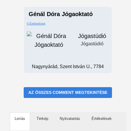
Génál Dóra Jógaoktató
0 Értékelések
Jógastúdió
Jógastúdió
Nagynyárád, Szent István U., 7784
AZ ÖSSZES COMMENT MEGTEKINTÉSE
Leírás
Térkép
Nyitvatartás
Értékelések