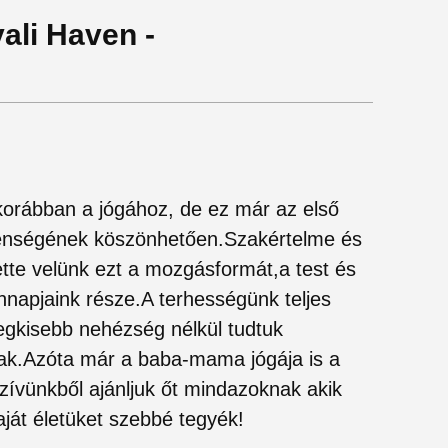
vali Haven -
korábban a jógához, de ez már az első
tlenségének köszönhetően.Szakértelme és
te velünk ezt a mozgásformát,a test és
nnapjaink része.A terhességünk teljes
egkisebb nehézség nélkül tudtuk
ak.Azóta már a baba-mama jógája is a
szívünkből ajánljuk őt mindazoknak akik
aját életüket szebbé tegyék!