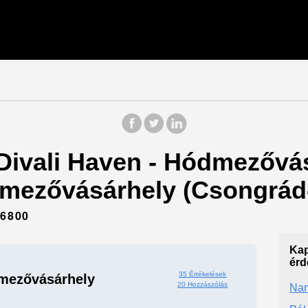
 Divali Haven - Hódmezővá
dmezővásárhely (Csongrád
6800
Kap
érd
35 Értékelések
dmezővásárhely
20 Hozzászólás
Nam