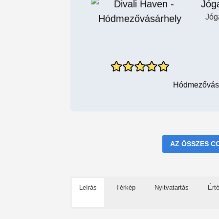
Jóg
Jóg
Hódmezővásár
AZ ÖSSZES C
Leírás
Térkép
Nyitvatartás
Ért