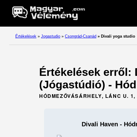
Értékelések
»
Jogastudio
»
Csongrád-Csanád
»
Divali yoga studio
Értékelések erről:
(Jógastúdió) - Hó
HÓDMEZŐVÁSÁRHELY, LÁNC U. 1, 
Divali Haven - Hó