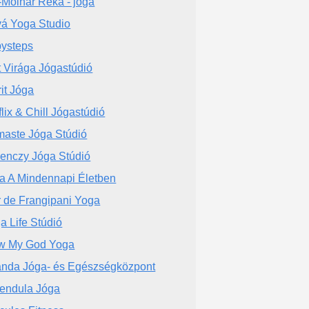
-Molnár Réka - jóga
á Yoga Studio
ysteps
t Virága Jógastúdió
rit Jóga
flix & Chill Jógastúdió
aste Jóga Stúdió
enczy Jóga Stúdió
a A Mindennapi Életben
r de Frangipani Yoga
a Life Stúdió
w My God Yoga
nda Jóga- és Egészségközpont
endula Jóga