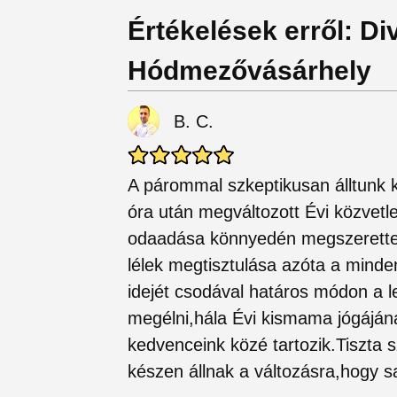
Értékelések erről: Di
Hódmezővásárhely
B. C.
A párommal szkeptikusan álltunk 
óra után megváltozott Évi közve
odaadása könnyedén megszerettet
lélek megtisztulása azóta a minde
idejét csodával határos módon a l
megélni,hála Évi kismama jógáján
kedvenceink közé tartozik.Tiszta 
készen állnak a változásra,hogy s