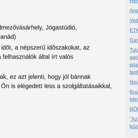
Her
Ana
Ved
dmezővásárhely, Jógastúdió,
ETK
sanád)
Dar
si időt, a népszerű időszakokat, az
Tul
felhasználók által írt valós
ger
pil
tan
ak, ez azt jelenti, hogy jól bánnak
Nir
Ön is elégedett less a szolgáltatásaikkal,
Buj
tré
RÓM
"Az
köz