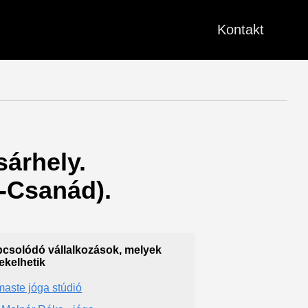
Kontakt
sárhely.
-Csanád).
csolódó vállalkozások, melyek
ekelhetik
aste jóga stúdió