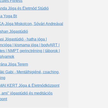
cules Fitness
nda Jóga és Életmód Stúdió
a Yoga Bt
A-Jóga Miskolcon, Sóvári Andreával
shan Jógastúdió
asi Jógastúdió - hatha jóga |
incjóga | kismama jóga | bodyART |
ates | NMPT gerinctréning | táborok |
folyamok
vána Jóga Terem
áki Gabi - Mentálhigiéné, coaching,
ning
AI KERT Jóga & Életmódközpont
, ami" jógastúdió és meditációs
pont