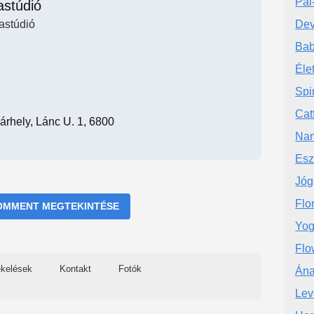
Pál
astúdió
astúdió
Dev
Bab
Éle
Spi
Cat
hely, Lánc U. 1, 6800
Nam
Esz
Jóg
Flo
OMMENT MEGTEKINTÉSE
Yog
Flo
ékelések
Kontakt
Fotók
Ána
Lev