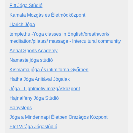
Fitt Jóga Stúdió
Kamala Mozgás és Életmódközpont
Harich Jóga
temple.hu -Yoga classes in English/breathwork/
meditation/pilates/ massage - Intercultural community
Aerial Sports Academy
Namaste jóga stúdió
Kismama jóga és intim torna Győrben
Hatha Jóga Anitával Jógalak
Jóga - Lightmotiv mozgásközpont
Hajnalfény Jóga Stúdió
Babysteps
Jóga a Mindennapi Életben Országos Központ
Élet Virága Jógastúdió