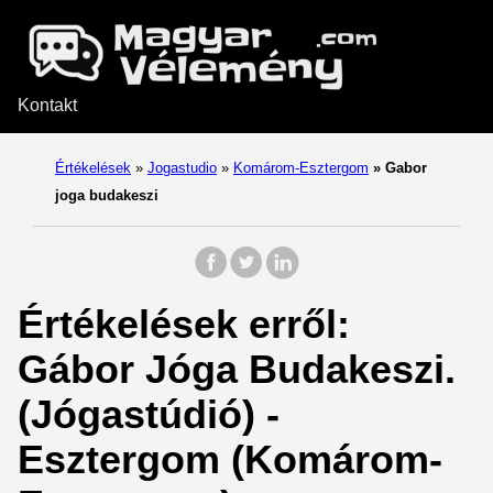
Kontakt
Értékelések
»
Jogastudio
»
Komárom-Esztergom
»
Gabor
joga budakeszi
Értékelések erről:
Gábor Jóga Budakeszi.
(Jógastúdió) -
Esztergom (Komárom-