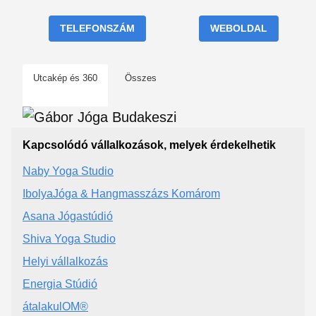
TELEFONSZÁM
WEBOLDAL
Utcakép és 360
Összes
Kapcsolódó vállalkozások, melyek érdekelhetik
Naby Yoga Studio
IbolyaJóga & Hangmasszázs Komárom
Asana Jógastúdió
Shiva Yoga Studio
Helyi vállalkozás
Energia Stúdió
átalakulOM®️