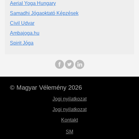
Aerial Yoga Hungary
Samadhi Jógaoktató Képzések
Civil Udvar
Ambajoga.hu
Spirit Jóga
© Magyar Vélemény 2026
Jogi nyilatkozat
Jogi nyilatkozat
Kontakt
SM