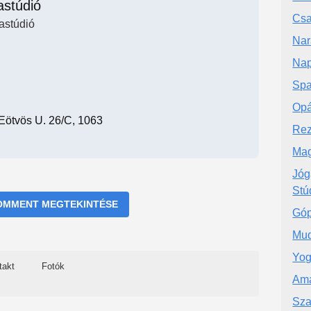
astúdió
Csa
astúdió
Nar
Nap
Spa
Opá
Eötvös U. 26/c, 1063
Rez
Mag
Jóg
Stú
OMMENT MEGTEKINTÉSE
Gó
Mud
Yog
takt
Fotók
Ama
Sza