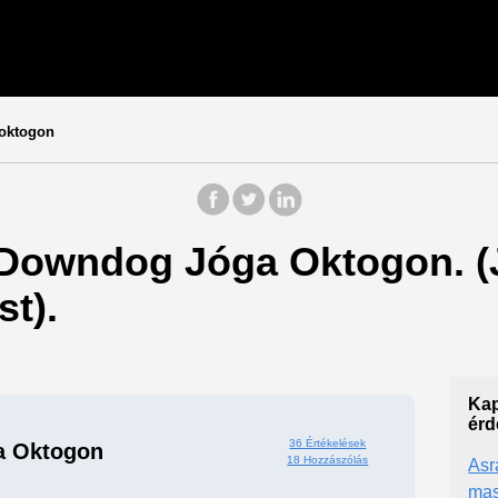
oktogon
: Downdog Jóga Oktogon. (
t).
Kap
érd
36 Értékelések
a Oktogon
18 Hozzászólás
Asr
mas