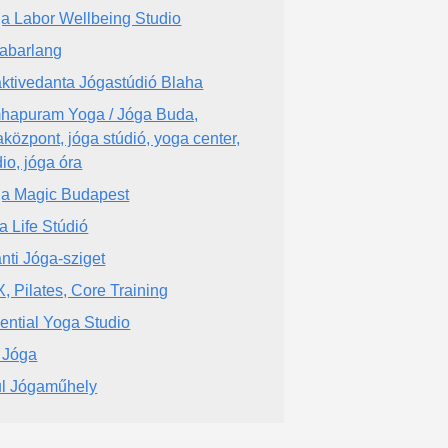
a Labor Wellbeing Studio
abarlang
ktivedanta Jógastúdió Blaha
hapuram Yoga / Jóga Buda,
aközpont, jóga stúdió, yoga center,
dio, jóga óra
a Magic Budapest
a Life Stúdió
nti Jóga-sziget
, Pilates, Core Training
ential Yoga Studio
i Jóga
l Jógaműhely