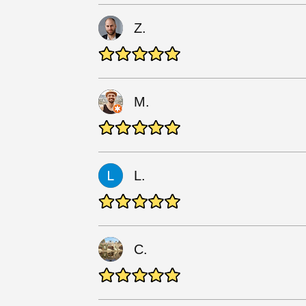
Z.
M.
L.
C.