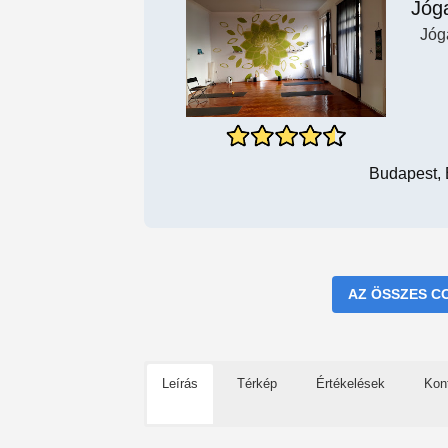
Jóg
Jóg
Budapest, 
AZ ÖSSZES C
Leírás
Térkép
Értékelések
Kon