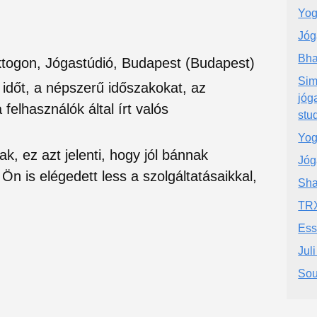
Yog
Jóg
Bha
togon, Jógastúdió, Budapest (Budapest)
Sim
si időt, a népszerű időszakokat, az
jóg
felhasználók által írt valós
stu
Yog
ak, ez azt jelenti, hogy jól bánnak
Jóg
Ön is elégedett less a szolgáltatásaikkal,
Sha
TRX
Ess
Jul
Sou