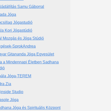
ládállítás Samu Gáborral
ada Jóga
csillag Jógastudió
la Kori Jógastúdió
l Mozgás és Jóga Stúdió
gések-SprokAndrea
yar Gitananda Jóga Egyesület
a a Mindennapi Életben Sadhana
dió
pála Jóga-TEREM
ra Zia
inside Studio
sole Jóga
dhana Jóga és Spirituális Központ