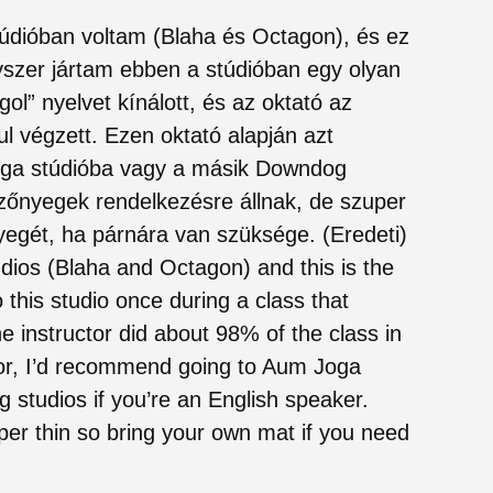
údióban voltam (Blaha és Octagon), és ez
yszer jártam ebben a stúdióban egy olyan
ol” nyelvet kínálott, és az oktató az
l végzett. Ezen oktató alapján azt
oga stúdióba vagy a másik Downdog
szőnyegek rendelkezésre állnak, de szuper
yegét, ha párnára van szüksége. (Eredeti)
dios (Blaha and Octagon) and this is the
o this studio once during a class that
e instructor did about 98% of the class in
tor, I’d recommend going to Aum Joga
 studios if you’re an English speaker.
per thin so bring your own mat if you need