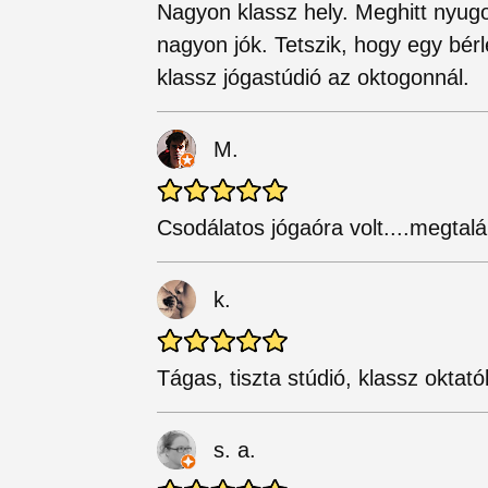
Nagyon klassz hely. Meghitt nyugod
nagyon jók. Tetszik, hogy egy bérl
klassz jógastúdió az oktogonnál.
M.
Csodálatos jógaóra volt....megtalá
k.
Tágas, tiszta stúdió, klassz oktat
s. a.