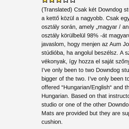
(Translated) Csak két Downdog st
a kettő közül a nagyobb. Csak eg
osztály során, amely „magyar / ang
osztály körülbelül 98% -át magyaru
javaslom, hogy menjen az Aum J
stúdióba, ha angolul beszélsz. A 
vékonyak, így hozza el saját szőn
I’ve only been to two Downdog stu
bigger of the two. I’ve only been t
offered “Hungarian/English“ and th
Hungarian. Based on that instruc
studio or one of the other Downdog
Mats are provided but they are su
cushion.