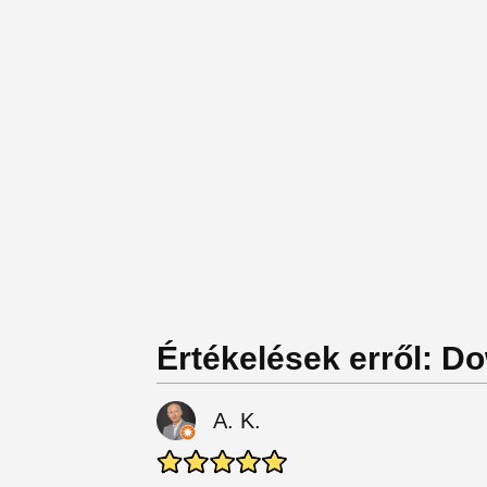
Értékelések erről: 
A. K.