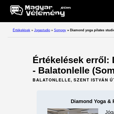
Értékelések
»
Jogastudio
»
Somogy
»
Diamond yoga pilates studi
Értékelések erről:
- Balatonlelle (So
BALATONLELLE, SZENT ISTVÁN ÚT 
Diamond Yoga & P
Jóg