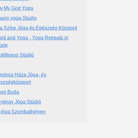
w My God Yoga
ami yoga-Studio
ia Szíve Jóga és Egészség Központ
rd and Yoga - Yoga Retreats in
ope
lifitness Stúdió
t
mónia Háza Jóga- és
szségközpont
qun Buda
yöngy Jóga Stúdió
 jóga Szombathelyen