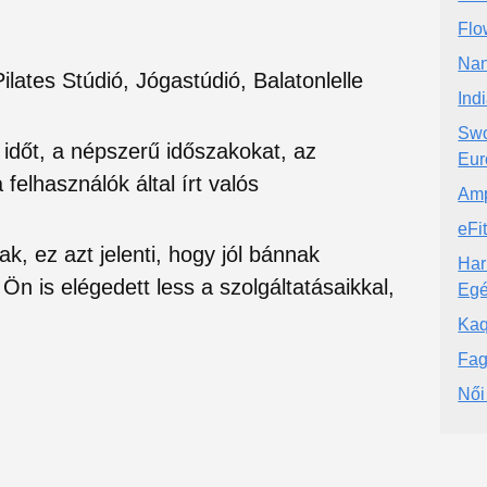
Flo
Nan
ates Stúdió, Jógastúdió, Balatonlelle
Ind
Swo
si időt, a népszerű időszakokat, az
Eur
felhasználók által írt valós
Amp
eFi
ak, ez azt jelenti, hogy jól bánnak
Har
Ön is elégedett less a szolgáltatásaikkal,
Egé
Ka
Fag
Női