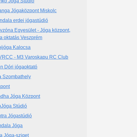
ko Jóga Stúdió
anga Jógaközpont Miskolc
ndala erdei jógastúdió
ívzóna Egyesület - Jóga központ,
a oktatás Veszprém
ijóga Kalocsa
RCC - M3 Varoskapu RC Club
in Dóri jógaoktató
a Szombathely
pont
dha Jóga Központ
Jóga Stúdió
tra Jógastúdió
dala Jóga
ra Jóga-sziget