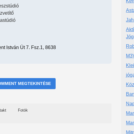
Kem
eszstúdió
Ast
zvetítő
Jah
astúdió
Akt
Jóg
Rob
ent István Út 7. Fsz.1, 8638
M3V
Kle
jóg
OMMENT MEGTEKINTÉSE
Köz
Ban
Nap
takt
Fotók
Man
Man
Mit