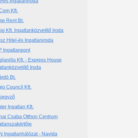
eres Ingatlaniroda
Com Kft.
e Rent Bt.
ig Kft. Ingatlanközvetítő Iroda
asz Hitel-és Ingatlaniroda
 Ingatlanpont
glanilla Kft. - Express House
atlanközvetítő Iroda
árdó Bt.
io Council Kft.
jegyző
ter Ingatlan Kft.
nai Csaba Otthon Centrum
atlanszakértője
 Ingatlanhálózat - Navida