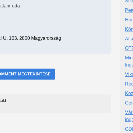
Sik
atlaniroda
Pet
Hom
Kőn
ki U. 103, 2800 Magyarország
Atl
OTP
Min
Ing
OMMENT MEGTEKINTÉSE
Vik
Reg
Köz
takt
Cen
Vár
ing
GDN