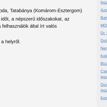
Ing
niroda, Tatabánya (Komárom-Esztergom)
Azo
Bar
si időt, a népszerű időszakokat, az
felhasználók által írt valós
MO
Dr.
Dot
a helyről.
Nem
Kol
Biz
Cse
Ing
Dun
ing
Kom