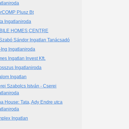
atlaniroda
rCOMP Plusz Bt
ta Ingatlaniroda
BILE HOMES CENTRE
 Szabó Sándor Ingatlan Tanácsadó
-Ing Ingatlaniroda
es Ingatlan Invest Kft.
osszus Ingatlaniroda
alom Ingatlan
rei Szabolcs István - Cserei
atlaniroda
a House: Tata, Ady Endre utca
atlaniroda
plex Ingatlan