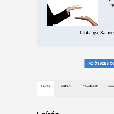
Ing
Tatabánya, Sárber
AZ ÖSSZES C
Leírás
Térkép
Értékelések
Kon