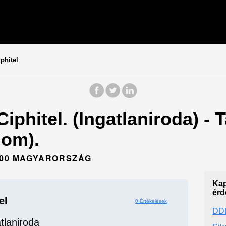
phitel
Ciphitel. (Ingatlaniroda) -
om).
2800 MAGYARORSZÁG
Kap
érd
el
0 Értékelések
DDD
tlaniroda