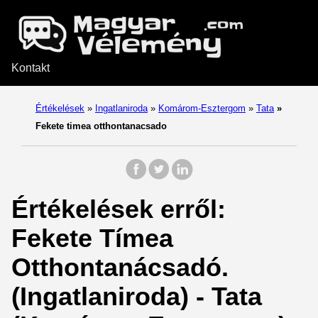
Kontakt
Értékelések
»
Ingatlaniroda
»
Komárom-Esztergom
»
Tata
»
Fekete timea otthontanacsado
Értékelések erről:
Fekete Tímea
Otthontanácsadó.
(Ingatlaniroda) - Tata