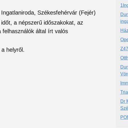
1In
Ingatlaniroda, Székesfehérvár (Fejér)
Dun
ing
si időt, a népszerű időszakokat, az
felhasználók által írt valós
Ház
Op
Z47
a helyről.
Ott
Dun
Vör
Imm
Tria
Dr 
Szé
PON