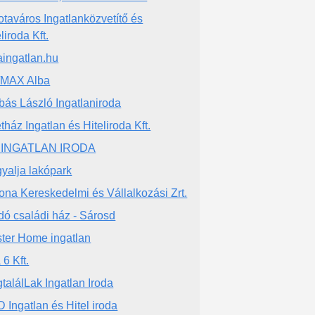
otaváros Ingatlanközvetítő és
liroda Kft.
aingatlan.hu
/MAX Alba
bás László Ingatlaniroda
etház Ingatlan és Hiteliroda Kft.
 INGATLAN IRODA
yalja lakópark
ona Kereskedelmi és Vállalkozási Zrt.
dó családi ház - Sárosd
ter Home ingatlan
 6 Kft.
találLak Ingatlan Iroda
 Ingatlan és Hitel iroda