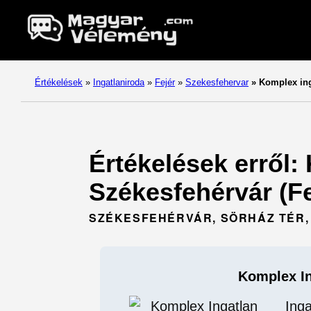
Értékelések
»
Ingatlaniroda
»
Fejér
»
Szekesfehervar
»
Komplex ing
Értékelések erről: 
Székesfehérvár (Fe
SZÉKESFEHÉRVÁR, SÖRHÁZ TÉR, 
Komplex In
Inga