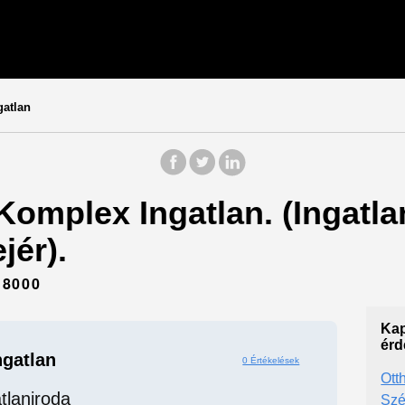
atlan
Komplex Ingatlan. (Ingatla
jér).
8000
Kap
érd
gatlan
0 Értékelések
Ott
tlaniroda
Szé