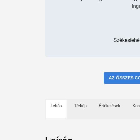
Ing
Székesfehér
AZ ÖSSZES C
Leírás
Térkép
Értékelések
Kon