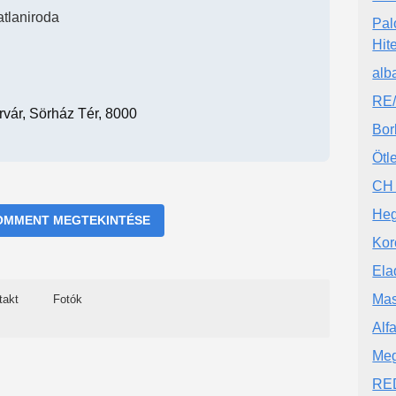
atlaniroda
Pal
Hite
alb
RE
vár, Sörház Tér, 8000
Bor
Ötl
CH
Heg
OMMENT MEGTEKINTÉSE
Kor
Ela
Mas
takt
Fotók
Alfa
Meg
RED