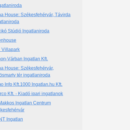
gatlaniroda
a House: Székesfehérvár, Távirda
atlaniroda
ikó Stúdió Ingatlaniroda
enhouse
 Villapark
hon-Várban Ingatlan Kft.
a House: Székesfehérvár,
ösmarty tér ingatlaniroda
o Info Kft.1000 Ingatlan.hu Kft.
rco Kft. - Kiadó ipari ingatlanok
Makkos Ingatlan Centrum
kesfehérvár
T Ingatlan