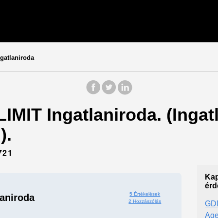
gatlaniroda
LIMIT Ingatlaniroda. (Inga
).
721
Kap
érd
5 Értékelések
laniroda
2 Hozzászólás
GDN
Ag