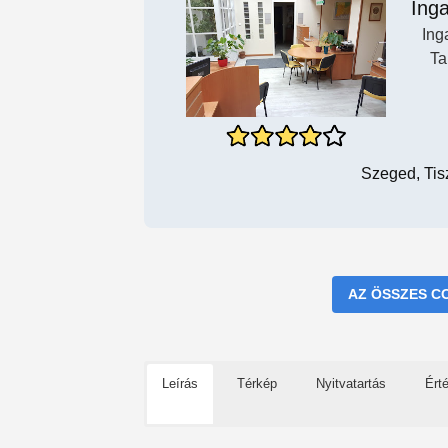
Inga
Ing
Ta
Szeged, Tisz
AZ ÖSSZES C
Leírás
Térkép
Nyitvatartás
Ért