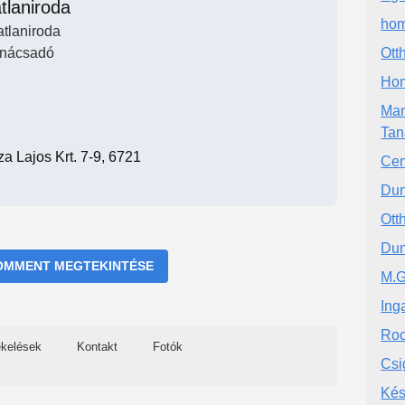
tlaniroda
hom
atlaniroda
nácsadó
Ott
Hom
Man
Tan
a Lajos Krt. 7-9, 6721
Cen
Du
Ott
Dun
OMMENT MEGTEKINTÉSE
M.G
Ing
Roc
ékelések
Kontakt
Fotók
Csi
Kés