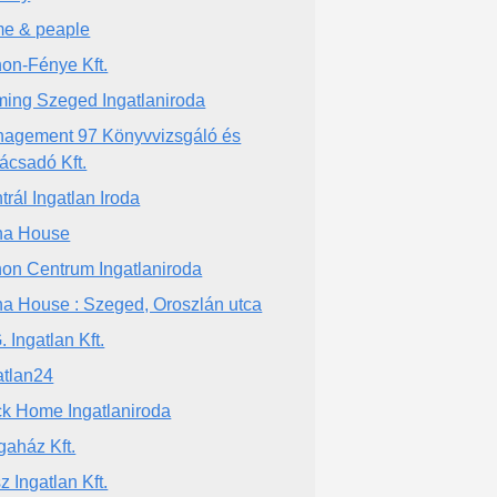
e & peaple
hon-Fénye Kft.
ing Szeged Ingatlaniroda
agement 97 Könyvvizsgáló és
ácsadó Kft.
trál Ingatlan Iroda
na House
hon Centrum Ingatlaniroda
a House : Szeged, Oroszlán utca
. Ingatlan Kft.
atlan24
k Home Ingatlaniroda
gaház Kft.
z Ingatlan Kft.