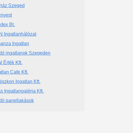
ház Szeged
invest
dex Bt.
 Ingatlanhálózat
anza Ingatlan
dó ingatlanok Szegeden
l Érték Kft.
atlan Cafe Kft.
tiszkon Ingatlan Kft.
s Ingatlangaléria Kft.
dó panellakások