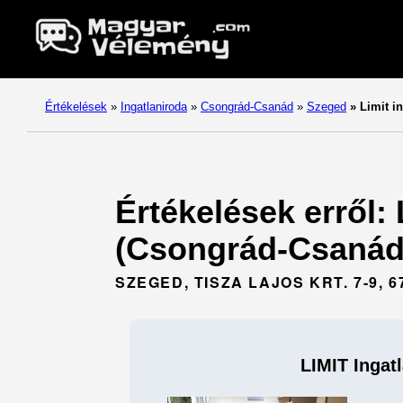
Értékelések
»
Ingatlaniroda
»
Csongrád-Csanád
»
Szeged
»
Limit in
Értékelések erről: 
(Csongrád-Csanád
SZEGED, TISZA LAJOS KRT. 7-9, 6
LIMIT Ingat