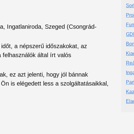
Sor
Pro
Fun
da, Ingatlaniroda, Szeged (Csongrád-
GDN
Bon
si időt, a népszerű időszakokat, az
Kia
felhasználók által írt valós
Reá
Ing
ak, ez azt jelenti, hogy jól bánnak
Par
Ön is elégedett less a szolgáltatásaikkal,
Kaa
Ela