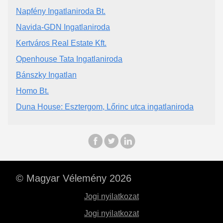
Napfény Ingatlaniroda Bt.
Navida-GDN Ingatlaniroda
Kertváros Real Estate Kft.
Openhouse Tata Ingatlaniroda
Bánszky Ingatlan
Homo Bt.
Duna House: Esztergom, Lőrinc utca ingatlaniroda
© Magyar Vélemény 2026
Jogi nyilatkozat
Jogi nyilatkozat