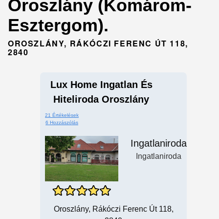
Oroszlány (Komárom-
Esztergom).
OROSZLÁNY, RÁKÓCZI FERENC ÚT 118,
2840
Lux Home Ingatlan És
Hiteliroda Oroszlány
21 Értékelések
6 Hozzászólás
Ingatlaniroda
Ingatlaniroda
Oroszlány, Rákóczi Ferenc Út 118,