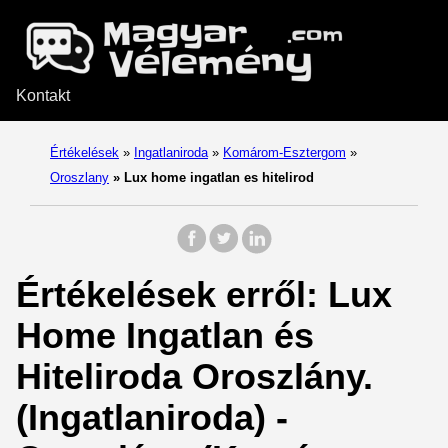
Kontakt
Értékelések
»
Ingatlaniroda
»
Komárom-Esztergom
»
Oroszlany
»
Lux home ingatlan es hitelirod
Értékelések erről: Lux
Home Ingatlan és
Hiteliroda Oroszlány.
(Ingatlaniroda) -