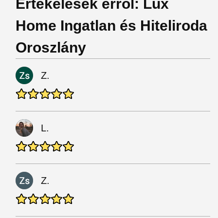
Értékelések erről: Lux
Home Ingatlan és Hiteliroda
Oroszlány
Z.
L.
Z.