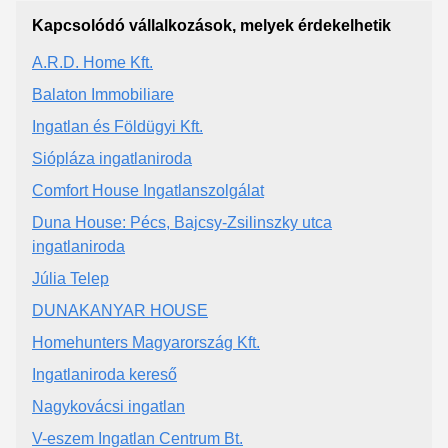
Kapcsolódó vállalkozások, melyek érdekelhetik
A.R.D. Home Kft.
Balaton Immobiliare
Ingatlan és Földügyi Kft.
Siópláza ingatlaniroda
Comfort House Ingatlanszolgálat
Duna House: Pécs, Bajcsy-Zsilinszky utca
ingatlaniroda
Júlia Telep
DUNAKANYAR HOUSE
Homehunters Magyarország Kft.
Ingatlaniroda kereső
Nagykovácsi ingatlan
V-eszem Ingatlan Centrum Bt.