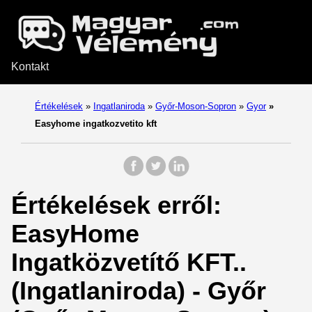
Kontakt
Értékelések
»
Ingatlaniroda
»
Győr-Moson-Sopron
»
Gyor
»
Easyhome ingatkozvetito kft
Értékelések erről:
EasyHome
Ingatközvetítő KFT..
(Ingatlaniroda) - Győr