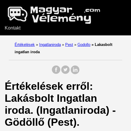
Kontakt
Értékelések
»
Ingatlaniroda
»
Pest
»
Godollo
»
Lakasbolt
ingatlan iroda
Értékelések erről:
Lakásbolt Ingatlan
iroda. (Ingatlaniroda) -
Gödöllő (Pest).