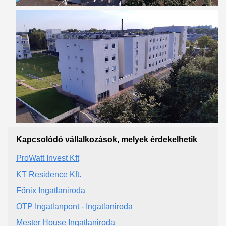
Kapcsolódó vállalkozások, melyek érdekelhetik
ProWatt Invest Kft
KT Residence Kft.
Főnix Ingatlaniroda
OTP Ingatlanpont - Ingatlaniroda
Mester House Ingatlaniroda