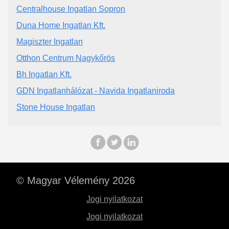
Centralhouse Ingatlan Sopron
Duna Home Ingatlan Kft.
Magiszter Ingatlan
Otthon Centrum Nagykőrös
Bh Ingatlan Kft.
GDN Ingatlanhálózat - Navida Ingatlaniroda
Stone House Ingatlan
© Magyar Vélemény 2026
Jogi nyilatkozat
Jogi nyilatkozat