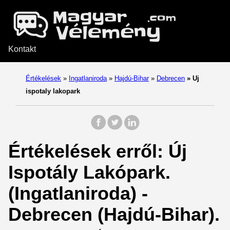
Kontakt
Értékelések
»
Ingatlaniroda
»
Hajdú-Bihar
»
Debrecen
»
Uj
ispotaly lakopark
Értékelések erről: Új
Ispotály Lakópark.
(Ingatlaniroda) -
Debrecen (Hajdú-Bihar).