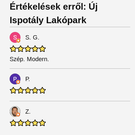
Értékelések erről: Új
Ispotály Lakópark
S. G.
Szép. Modern.
P.
Z.