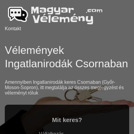
Kontakt
Vélemények
Ingatlanirodák Csornaban
Amennyiben Ingatlanirodák keres Csornaban (Győr-
Moson-Sopron), itt megtalálja az összes megjegyzést és
véleményt róluk
Mit keres?
Vállalkozás