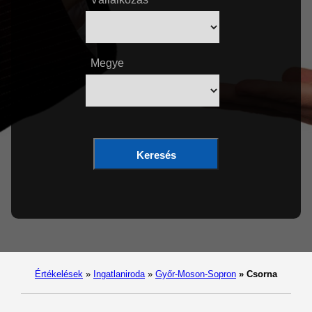
Megye
Keresés
Értékelések
»
Ingatlaniroda
»
Győr-Moson-Sopron
»
Csorna