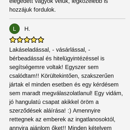
elégedett vagyok velük, legközelebb is
hozzájuk fordulok.
H.
Lakáseladással, - vásárlással, -
bérbeadással és hitelügyintézéssel is
segítségemre voltak! Egyszer sem
csalódtam!! Körültekintően, szakszerűen
jártak el minden esetben és egy kérdésem
sem maradt megválaszolatlanul! Egy vidám,
jó hangulatú csapat akikkel öröm a
szerződések aláírása! :) Amennyire
rettegnek az emberek az ingatlanosoktól,
annyira ajánlom őket!! Minden kételyem