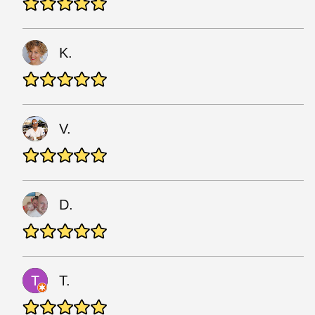
K.
V.
D.
T.