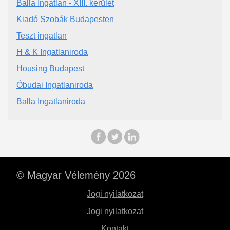
Balla Ingatlan - XIII. kerület
Kiadó Szobák Budapesten
Teszt ingatlan
H & K Ingatlaniroda
Housing Budapest
Óbudai Ingatlaniroda
Balla Ingatlaniroda
© Magyar Vélemény 2026
Jogi nyilatkozat
Jogi nyilatkozat
Kontakt