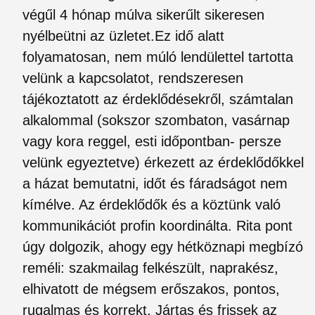
végűl 4 hónap múlva sikerűlt sikeresen
nyélbeütni az üzletet.Ez idő alatt
folyamatosan, nem múló lendülettel tartotta
velünk a kapcsolatot, rendszeresen
tájékoztatott az érdeklődésekről, számtalan
alkalommal (sokszor szombaton, vasárnap
vagy kora reggel, esti időpontban- persze
velünk egyeztetve) érkezett az érdeklődőkkel
a házat bemutatni, időt és fáradságot nem
kímélve. Az érdeklődők és a köztünk való
kommunikációt profin koordinálta. Rita pont
úgy dolgozik, ahogy egy hétköznapi megbízó
reméli: szakmailag felkészült, naprakész,
elhivatott de mégsem erőszakos, pontos,
rugalmas és korrekt. Jártas és frissek az