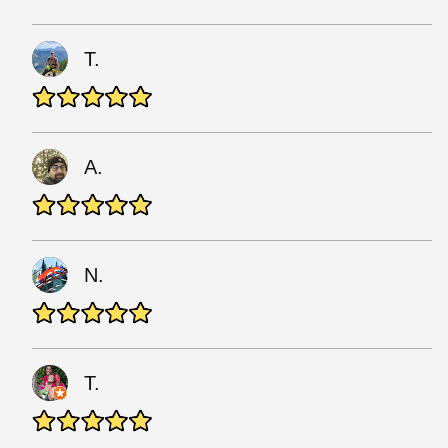
T.
A.
N.
T.