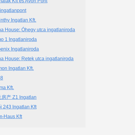
malak Kft és Avon Pont
 ingatlanpont
inthy Ingatlan Kft.
a House: Óhegy utca ingatlaniroda
o 1 Ingatlaniroda
enix Ingatlaniroda
a House: Retek utca ingatlaniroda
on Ingatlan Kft.
28
ma Kft.
房产 Z1 Ingatlan
ői 243 Ingatlan Kft
-Haus Kft