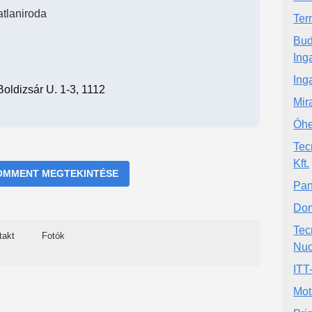
atlaniroda
Ter
Bud
Ing
Ing
oldizsár U. 1-3, 1112
Mir
Óhe
Tec
Kft.
OMMENT MEGTEKINTÉSE
Pan
Dom
Tec
takt
Fotók
Nuo
ITT
Mot