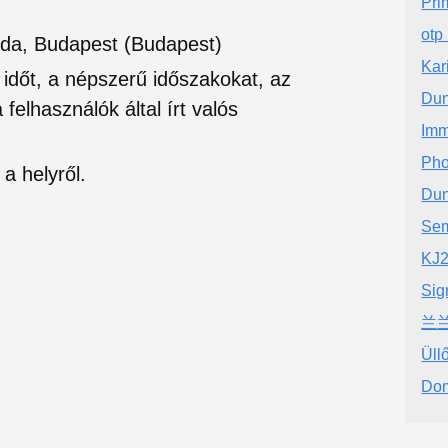
Pri
otp
oda, Budapest (Budapest)
Kar
si időt, a népszerű időszakokat, az
Dun
felhasználók által írt valós
Imm
Pho
a helyről.
Dun
Sem
KJ
Sig
兰兰
Üll
Dom