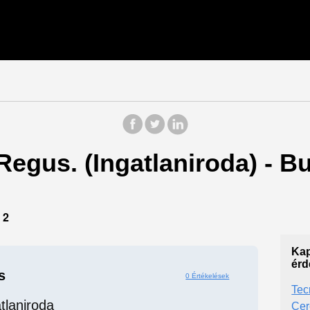
 Regus. (Ingatlaniroda) - 
12
Kap
érd
s
0 Értékelések
Tec
tlaniroda
Cer