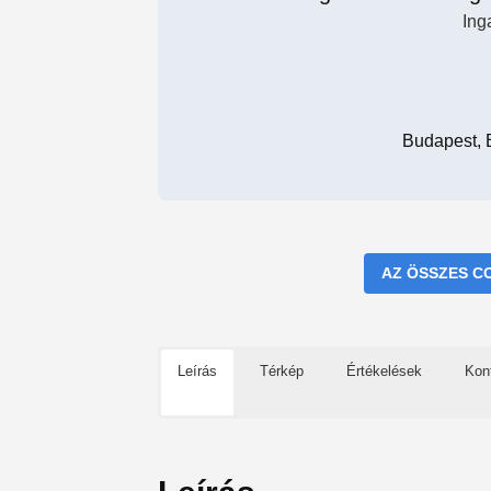
Ing
Budapest, B
AZ ÖSSZES C
Leírás
Térkép
Értékelések
Kon