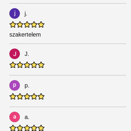
j.
szakertelem
J.
p.
a.