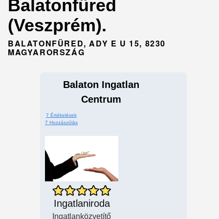
Balatonfüred
(Veszprém).
BALATONFÜRED, ADY E U 15, 8230
MAGYARORSZÁG
Balaton Ingatlan
Centrum
7 Értékelések
7 Hozzászólás
Ingatlaniroda
Ingatlanközvetítő