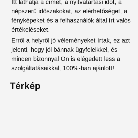
Itt láthatja a címet, a nyitvatartási időt, a
népszerű időszakokat, az elérhetőséget, a
fényképeket és a felhasználók által írt valós
értékeléseket.
Erről a helyről jó véleményeket írtak, ez azt
jelenti, hogy jól bánnak ügyfeleikkel, és
minden bizonnyal Ön is elégedett less a
szolgáltatásaikkal, 100%-ban ajánlott!
Térkép