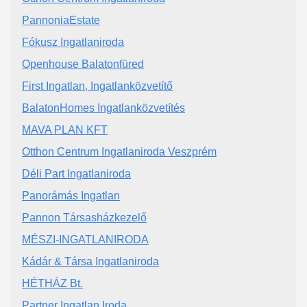
PannoniaEstate
Fókusz Ingatlaniroda
Openhouse Balatonfüred
First Ingatlan, Ingatlanközvetítő
BalatonHomes Ingatlanközvetítés
MAVA PLAN KFT
Otthon Centrum Ingatlaniroda Veszprém
Déli Part Ingatlaniroda
Panorámás Ingatlan
Pannon Társasházkezelő
MÉSZI-INGATLANIRODA
Kádár & Társa Ingatlaniroda
HÉTHÁZ Bt.
Partner Ingatlan Iroda