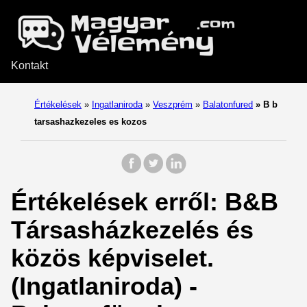
Kontakt
Értékelések
»
Ingatlaniroda
»
Veszprém
»
Balatonfured
»
B b
tarsashazkezeles es kozos
Értékelések erről: B&B
Társasházkezelés és
közös képviselet.
(Ingatlaniroda) -