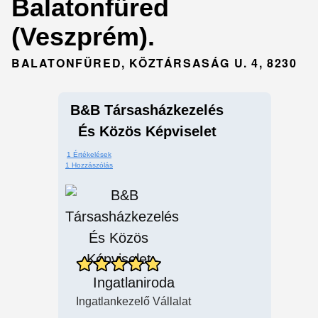
Balatonfüred
(Veszprém).
BALATONFÜRED, KÖZTÁRSASÁG U. 4, 8230
B&B Társasházkezelés
És Közös Képviselet
1 Értékelések
1 Hozzászólás
Ingatlaniroda
Ingatlankezelő Vállalat