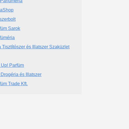
t Parfüméria
laShop
tszerbolt
füm Sarok
füméria
a Tisztítószer és Illatszer Szaküzlet
 Up! Parfüm
Drogéria és Illatszer
füm Trade Kft.