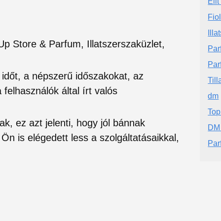
Eli
Fio
Illa
 Store & Parfum, Illatszerszaküzlet,
Par
Par
si időt, a népszerű időszakokat, az
Till
felhasználók által írt valós
dm
Top
ak, ez azt jelenti, hogy jól bánnak
DM 
Ön is elégedett less a szolgáltatásaikkal,
Par