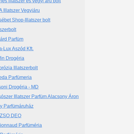
nes illatszer és vegyi áru bolt
 Illatszer Vegyiáru
sébet Shop-Illatszer bolt
tszerbolt
lárd Parfüm
a-Lux Aszód Kft.
fin Drogéria
rózia Illatszerbolt
eda Parfümeria
oni Drogéria - MD
ószer Illatszer Parfüm Alacsony Áron
y Parfümáruház
-ZSO DEO
ionnaud Parfüméria