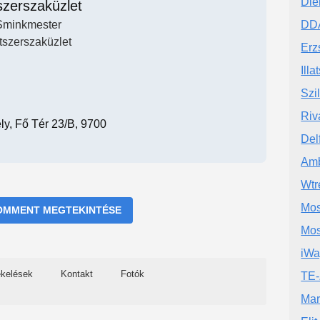
Die
tszerszaküzlet
Sminkmester
DDA
atszerszaküzlet
Erz
Illa
Szi
Riv
y, Fő Tér 23/b, 9700
Del
Amb
Wtr
Mos
OMMENT MEGTEKINTÉSE
Mos
iWa
ékelések
Kontakt
Fotók
TE
Mar