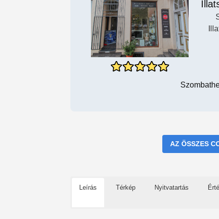
Illa
Ill
Szombathel
AZ ÖSSZES C
Leírás
Térkép
Nyitvatartás
Ért