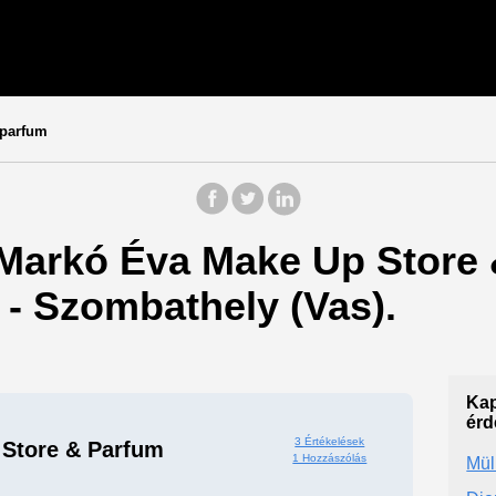
 parfum
: Markó Éva Make Up Store
) - Szombathely (Vas).
Kap
érd
3 Értékelések
Store & Parfum
1 Hozzászólás
Mül