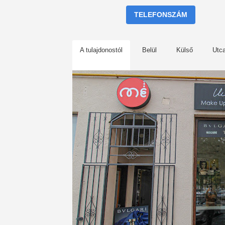
TELEFONSZÁM
A tulajdonostól
Belül
Külső
Utc