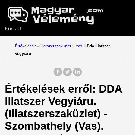
Kontakt
Értékelések
»
Illatszerszakuzlet
»
Vas
»
Dda illatszer
vegyiaru
Értékelések erről: DDA
Illatszer Vegyiáru.
(Illatszerszaküzlet) -
Szombathely (Vas).