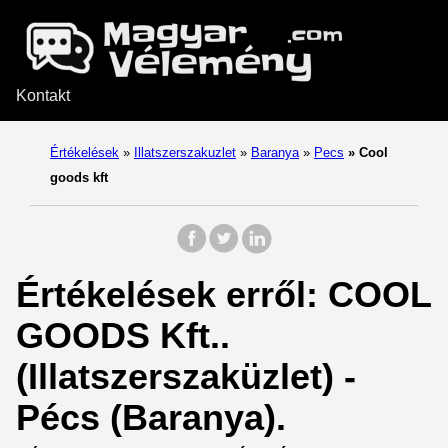
Kontakt
Értékelések
»
Illatszerszakuzlet
»
Baranya
»
Pecs
»
Cool
goods kft
Értékelések erről: COOL
GOODS Kft..
(Illatszerszaküzlet) -
Pécs (Baranya).