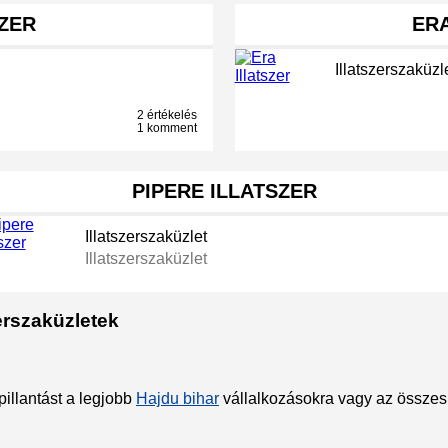
SZER
ERA
Illatszerszaküzl
2 értékelés
1 komment
PIPERE ILLATSZER
Illatszerszaküzlet
Illatszerszaküzlet
erszaküzletek
illantást a legjobb
Hajdu bihar
vállalkozásokra vagy az össze