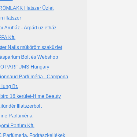
ÖMLAKK Illatszer Üzlet
n illatszer
ai Áruház - Árpád üzletház
FA Kft.
ter Nails műköröm szaküzlet
ásparfüm Bolt és Webshop
AO PARFUMS Hungary
ionnaud Parfüméria - Campona
Hung Bt.
llbird 16.kerület-Hime Beauty
itündér Illatszerbolt
line Parfüméria
yomi Parfüm Kft.
 Parfümeria, Fodrászkellékek