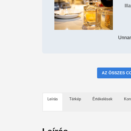
Ill
Unnam
AZ ÖSSZES C
Leírás
Térkép
Értékelések
Kon