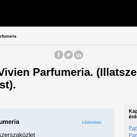
rfumeria
Vivien Parfumeria. (Illatsze
t).
Kap
érd
fumeria
0 Értékelések
Par
tszerszaküzlet
Par