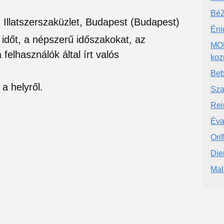
BéZ
 Illatszerszaküzlet, Budapest (Budapest)
Éni
si időt, a népszerű időszakokat, az
MOM
felhasználók által írt valós
koz
Beb
a helyről.
Sza
Rei
Éva
Ori
Die
Mal