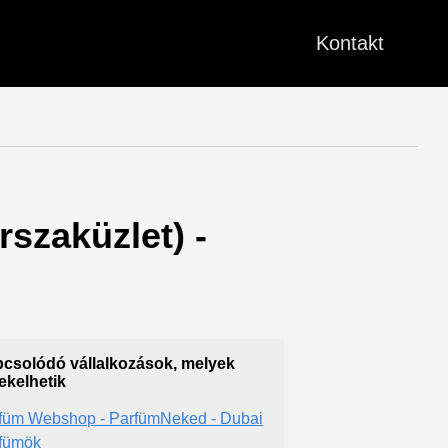
Kontakt
rszaküzlet) -
csolódó vállalkozások, melyek
ekelhetik
füm Webshop - ParfümNeked - Dubai
fümök