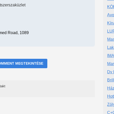
atszerszaküzlet
KÖR
Avo
Kín
LUF
ed Road, 1089
Mas
Lak
IM
OMMENT MEGTEKINTÉSE
Mar
Dv 
Bri
takt
Ház
Hot
Zól
C+C