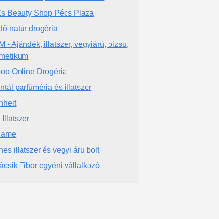
s Beauty Shop Pécs Plaza
dő natúr drogéria
 - Ajándék, illatszer, vegyiárú, bizsu,
metikum
oo Online Drogéria
ntál parfüméria és illatszer
nheit
 Illatszer
flame
nes illatszer és vegyi áru bolt
ácsik Tibor egyéni vállalkozó