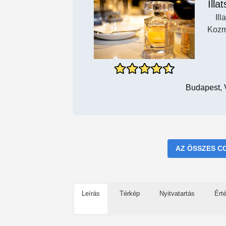
Illa
Ill
Kozm
Budapest, 
AZ ÖSSZES C
Leírás
Térkép
Nyitvatartás
Ért