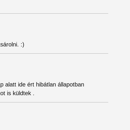
árolni. :)
alatt ide ért hibátlan állapotban
t is küldtek .