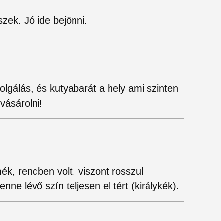
zek. Jó ide bejönni.
olgálás, és kutyabarát a hely ami szinten
vásárolni!
k, rendben volt, viszont rosszul
ne lévő szín teljesen el tért (királykék).