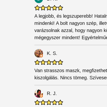
A legjobb, és legszuperebb! Hatal
mindenki! A bolt nagyon szép, ille
varázsolnak azzal, hogy nagyon 
mégegyszer mindent! Egyértelműe
K. S.
Van strasszos maszk, megfizethet
kiszolgálás. Nincs tömeg. Szívesen
R. J.