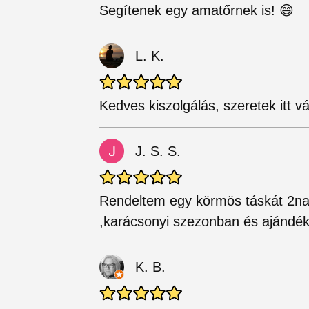
Segítenek egy amatőrnek is! 😄
L. K.
Kedves kiszolgálás, szeretek itt vás
J. S. S.
Rendeltem egy körmös táskát 2nap 
,karácsonyi szezonban és ajándéko
K. B.