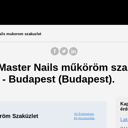
ails mukorom szakuzlet
 Master Nails műköröm sza
) - Budapest (Budapest).
2
Kap
érd
93 Értékelések
röm Szaküzlet
40 Hozzászólás
Lak