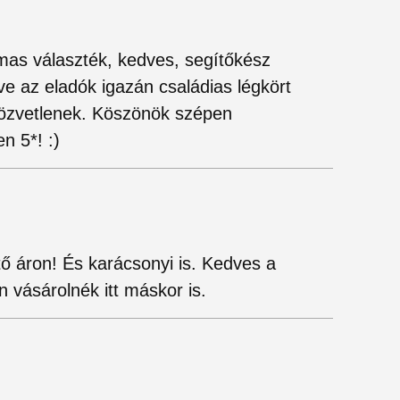
mas választék, kedves, segítőkész
tve az eladók igazán családias légkört
közvetlenek. Köszönök szépen
n 5*! :)
ő áron! És karácsonyi is. Kedves a
 vásárolnék itt máskor is.