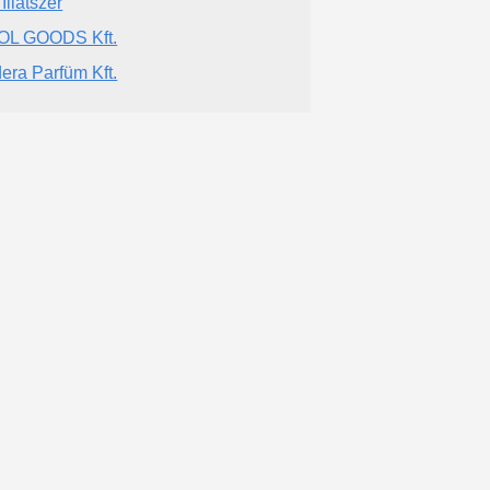
Illatszer
OL GOODS Kft.
era Parfüm Kft.