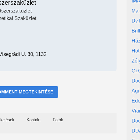
IM
tszerszaküzlet
atszerszaküzlet
Mar
etikai Szaküzlet
Dv 
Bri
Ház
Hot
Visegrádi U. 30, 1132
Zól
C+C
Dou
Ági
OMMENT MEGTEKINTÉSE
Éde
Via
ékelések
Kontakt
Fotók
Dou
DDA