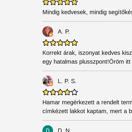
Mindig kedvesek, mindig segítőkés
A. P.
Korrekt árak, iszonyat kedves kisz
egy hatalmas plusszpont!Öröm itt 
L. P. S.
Hamar megérkezett a rendelt termé
címkézett lakkot kaptam, mert a ben
D. N.