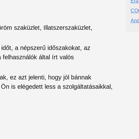
Era 
CO
And
öm szaküzlet, Illatszerszaküzlet,
si időt, a népszerű időszakokat, az
felhasználók által írt valós
ak, ez azt jelenti, hogy jól bánnak
Ön is elégedett less a szolgáltatásaikkal,