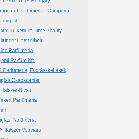
AO PARFUMS Hungary
ionnaud Parfüméria - Campona
Hung Bt.
llbird 16.kerület-Hime Beauty
itündér Illatszerbolt
line Parfüméria
yomi Parfüm Kft.
 Parfümeria, Fodrászkellékek
glas Csabacenter
 Illatszer-Bizsu
nkert Parfüméria
nni
glas Parfüméria
 Illatszer Vegyiáru