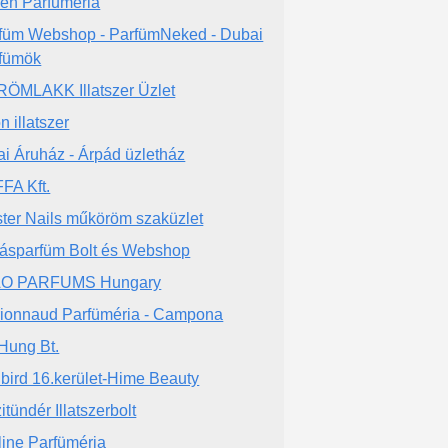
ien Parfumeria
füm Webshop - ParfümNeked - Dubai
fümök
ÖMLAKK Illatszer Üzlet
n illatszer
ai Áruház - Árpád üzletház
FA Kft.
ter Nails műköröm szaküzlet
ásparfüm Bolt és Webshop
AO PARFUMS Hungary
ionnaud Parfüméria - Campona
Hung Bt.
llbird 16.kerület-Hime Beauty
itündér Illatszerbolt
line Parfüméria