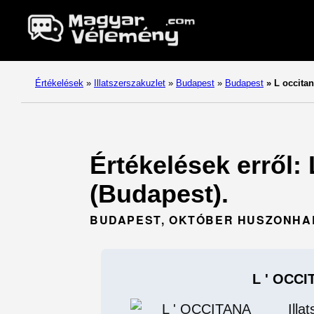
Értékelések
»
Illatszerszakuzlet
»
Budapest
»
Budapest
»
L occita
Értékelések erről:
(Budapest).
BUDAPEST, OKTÓBER HUSZONHAR
L ' OCC
Illa