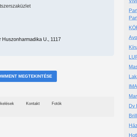
Viv
atszerszaküzlet
Par
Par
KÖR
Avo
r Huszonharmadika U., 1117
Kín
LUF
Mas
OMMENT MEGTEKINTÉSE
Lak
IM
Mar
ékelések
Kontakt
Fotók
Dv 
Bri
Ház
Hot