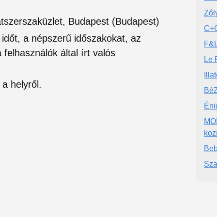
Zól
atszerszaküzlet, Budapest (Budapest)
C+C
si időt, a népszerű időszakokat, az
F&L
felhasználók által írt valós
Le 
Illa
a helyről.
BéZ
Éni
MOM
koz
Beb
Sza