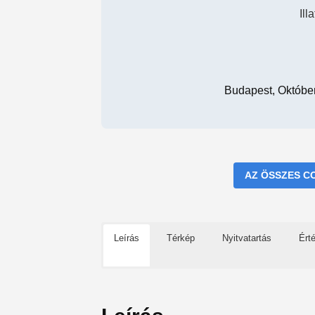
Ill
Budapest, Októbe
AZ ÖSSZES C
Leírás
Térkép
Nyitvatartás
Ért