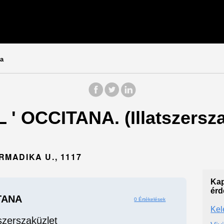
na
 L ' OCCITANA. (Illatszersz
MADIKA U., 1117
Kap
érd
ITANA
0 Értékelések
Kel
tszerszaküzlet