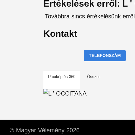
Értékelések erről: L
Továbbra sincs értékelésünk errő
Kontakt
TELEFONSZÁM
Utcakép és 360
Összes
© Magyar Vélemény 2026