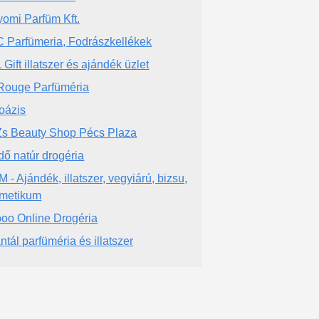
yomi Parfüm Kft.
 Parfümeria, Fodrászkellékek
 Gift illatszer és ajándék üzlet
Rouge Parfüméria
toázis
s Beauty Shop Pécs Plaza
dő natúr drogéria
 - Ajándék, illatszer, vegyiárú, bizsu,
metikum
oo Online Drogéria
ntál parfüméria és illatszer