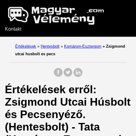
Kontakt
Értékelések
»
Hentesbolt
»
Komárom-Esztergom
»
Zsigmond
utcai husbolt es pecs
Értékelések erről:
Zsigmond Utcai Húsbolt
és Pecsenyéző.
(Hentesbolt) - Tata