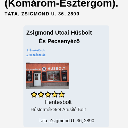
(Komárom-Esztergom).
TATA, ZSIGMOND U. 36, 2890
Zsigmond Utcai Húsbolt
És Pecsenyéző
8 Értékelések
1 Hozzászólás
Hentesbolt
Hústermékeket Árusító Bolt
Tata, Zsigmond U. 36, 2890