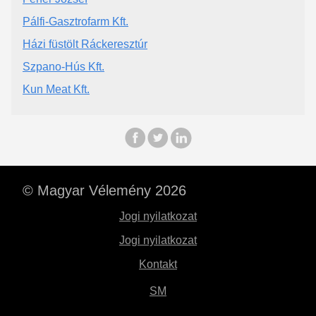
Pálfi-Gasztrofarm Kft.
Házi füstölt Ráckeresztúr
Szpano-Hús Kft.
Kun Meat Kft.
© Magyar Vélemény 2026
Jogi nyilatkozat
Jogi nyilatkozat
Kontakt
SM