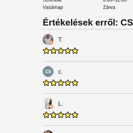
Vasárnap
Zárva
Értékelések erről: 
T.
c.
L.