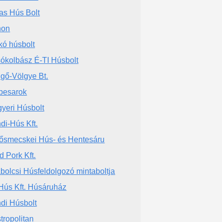
as Hús Bolt
hon
kó húsbolt
ókolbász É-TI Húsbolt
gő-Völgye Bt.
besarok
yeri Húsbolt
di-Hús Kft.
ősmecskei Hús- és Hentesáru
d Pork Kft.
bolcsi Húsfeldolgozó mintaboltja
Hús Kft. Húsáruház
di Húsbolt
tropolitan