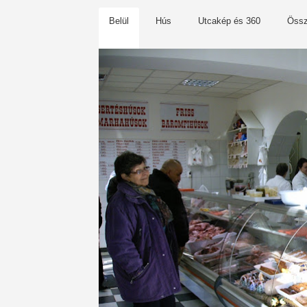
Belül
Hús
Utcakép és 360
Öss