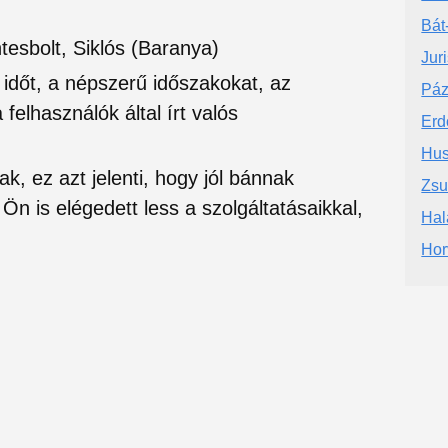
Bát
sbolt, Siklós (Baranya)
Jur
si időt, a népszerű időszakokat, az
Páz
felhasználók által írt valós
Erd
Hus
ak, ez azt jelenti, hogy jól bánnak
Zsu
Ön is elégedett less a szolgáltatásaikkal,
Hal
Hor