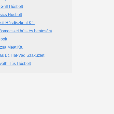
-Grill Húsbolt
isics Húsbolt
sit Húsdiszkont Kft.
ősmecskei hús- és hentesárú
bolt
zsa Meat Kft.
as Bt. Hal-Vad Szaküzlet
váth Hús Húsbolt