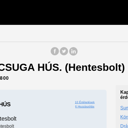
 CSUGA HÚS. (Hentesbolt) -
800
Kap
érd
10 Értékelések
HÚS
6 Hozzászólás
Sum
Kör
tesbolt
tesbolt
Drá