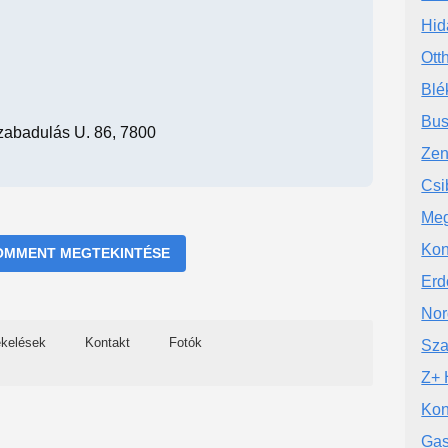
Hid
Ott
Blé
Bus
szabadulás U. 86, 7800
Zen
Csi
Meg
Kon
OMMENT MEGTEKINTÉSE
Erd
Nor
ékelések
Kontakt
Fotók
Sza
Z+ 
Kon
Gas