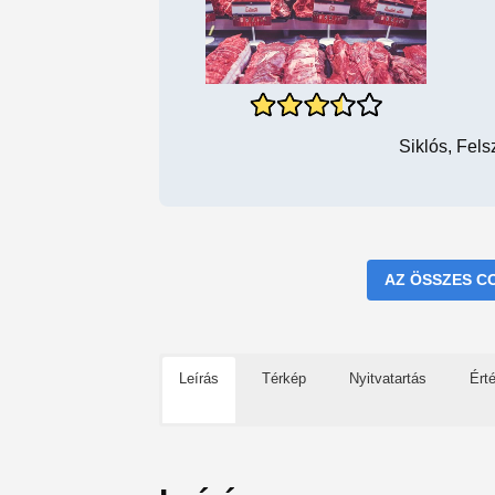
Siklós, Fel
AZ ÖSSZES C
Leírás
Térkép
Nyitvatartás
Ért