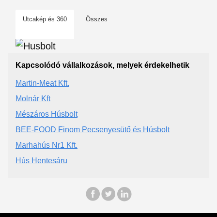
Utcakép és 360
Összes
Kapcsolódó vállalkozások, melyek érdekelhetik
Martin-Meat Kft.
Molnár Kft
Mészáros Húsbolt
BEE-FOOD Finom Pecsenyesütő és Húsbolt
Marhahús Nr1 Kft.
Hús Hentesáru