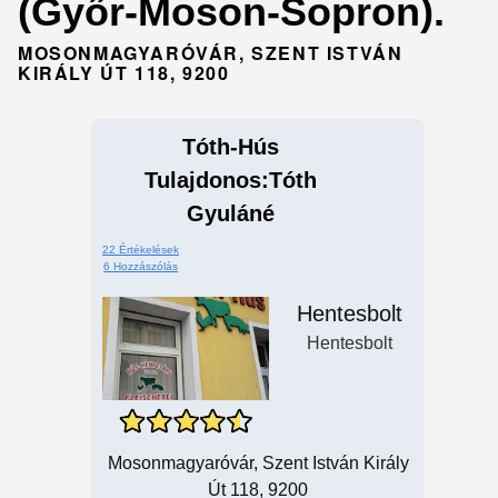
(Győr-Moson-Sopron).
MOSONMAGYARÓVÁR, SZENT ISTVÁN
KIRÁLY ÚT 118, 9200
Tóth-Hús
Tulajdonos:Tóth
Gyuláné
22 Értékelések
6 Hozzászólás
Hentesbolt
Hentesbolt
Mosonmagyaróvár, Szent István Király
Út 118, 9200