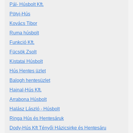
Pál- Húsbolt Kft.
Pötyi-Hús
Kovács Tibor
Ruma húsbolt
Funkció Kft.
Fücsök Zsolt
Kistatai Húsbolt
Hús Hentes üzlet
Balogh hentesüzlet
Hajnal-Hús Kft.
Arrabona Húsbolt
Halász László - Húsbolt
Ringa Hús és Hentesáruk
Dody-Hús Kft Tényői Házicsirke és Hentesáru