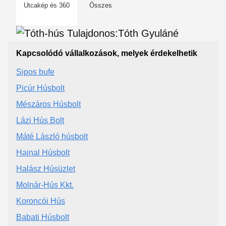
Utcakép és 360
Összes
Kapcsolódó vállalkozások, melyek érdekelhetik
Sipos bufe
Picúr Húsbolt
Mészáros Húsbolt
Lázi Hús Bolt
Máté László húsbolt
Hajnal Húsbolt
Halász Húsüzlet
Molnár-Hús Kkt.
Koroncói Hús
Babati Húsbolt