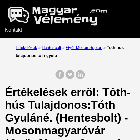
Kontakt
Értékelések
»
Hentesbolt
»
Győr-Moson-Sopron
»
Toth hus
tulajdonos toth gyula
Értékelések erről: Tóth-
hús Tulajdonos:Tóth
Gyuláné. (Hentesbolt) -
Mosonmagyaróvár