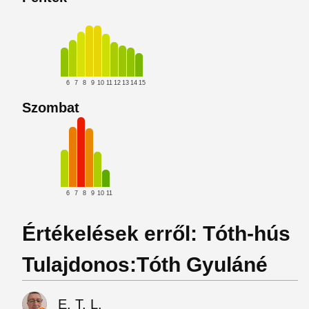
6
7
8
9
10
11
12
13
14
15
Szombat
6
7
8
9
10
11
Értékelések erről: Tóth-hús
Tulajdonos:Tóth Gyuláné
E. T. L.