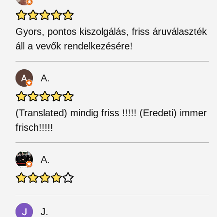
Gyors, pontos kiszolgálás, friss áruválaszték
áll a vevők rendelkezésére!
A.
(Translated) mindig friss !!!!! (Eredeti) immer
frisch!!!!!
A.
J.