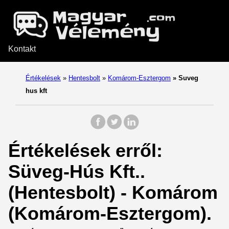
Kontakt
Értékelések
»
Hentesbolt
»
Komárom-Esztergom
»
Suveg
hus kft
Értékelések erről:
Süveg-Hús Kft..
(Hentesbolt) - Komárom
(Komárom-Esztergom).