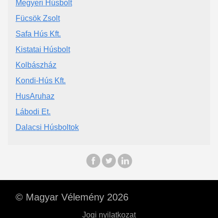
Megyeri Húsbolt
Fücsök Zsolt
Safa Hús Kft.
Kistatai Húsbolt
Kolbászház
Kondi-Hús Kft.
HusAruhaz
Lábodi Et.
Dalacsi Húsboltok
© Magyar Vélemény 2026
Jogi nyilatkozat