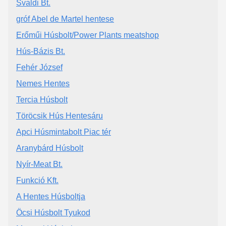
Svaldi Bt.
gróf Abel de Martel hentese
Erőműi Húsbolt/Power Plants meatshop
Hús-Bázis Bt.
Fehér József
Nemes Hentes
Tercia Húsbolt
Töröcsik Hús Hentesáru
Apci Húsmintabolt Piac tér
Aranybárd Húsbolt
Nyír-Meat Bt.
Funkció Kft.
A Hentes Húsboltja
Öcsi Húsbolt Tyukod